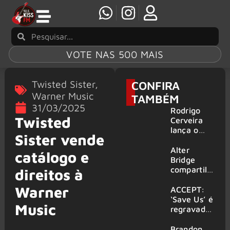
VOTE NAS 500 MAIS
Twisted Sister
,
CONFIRA
Warner Music
TAMBÉM
31/03/2025
Rodrigo
Twisted
Cerveira
lança o
Sister vende
single “The
Searcher”
Alter
catálogo e
Bridge
compartilha
direitos à
vídeo ao
Warner
vivo de
ACCEPT:
“Fortress”
‘Save Us’ é
Music
gravada
regravada
no Rock
com
am Ring
membros
Brandon