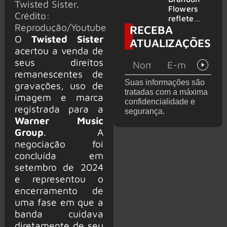
Twisted Sister.
2026
do GHOST
Flowers
Crédito:
e KORN
reflete
Reprodução/Youtube
RECEBA
sobre o
futuro e
O
Twisted Sister
ATUALIZAÇÕES
levanta
acertou a venda de
possibilidade
seus direitos
de deixar
remanescentes de
os palcos
Suas informações são
gravações, uso de
tratadas com a máxima
imagem e marca
confidencialidade e
registrada para a
segurança.
Warner Music
Group
. A
negociação foi
concluída em
setembro de 2024
e representou o
encerramento de
uma fase em que a
banda cuidava
diretamente de seu