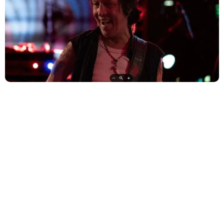
O VIPER lança nesta sexta-feira (20/12) o clipe oficial da
faixa “Timeless”, que batiza o álbum mais recente da
banda. Com direção de Caio Cobra, que já havia
trabalhado com a banda em “Under the Sun”
Pit Passarell, baixista e fundador do Viper,
morre 56 anos
Pit Passarell, baixista, vocalista e fundador do Viper,
morreu aos 56 anos. O músico lutava contra um câncer