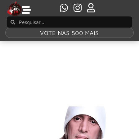
VOTE NAS 500 MAIS
Tag:
Pit Passarell
VIPER homenageia Pit Passarell com nova
versão de “8 de Abril”