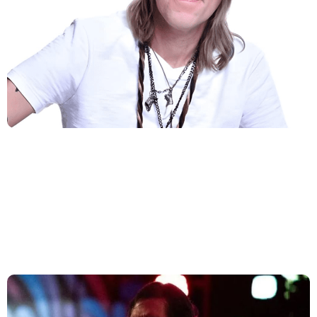
A banda VIPER lançou na última semana, o single “8 de
Abril”, marcando o início da divulgação da nova edição do
álbum Tem Para Todo Mundo.
VIPER faz homenagem a Pit Passarell em novo
videoclipe de ‘Timeless’