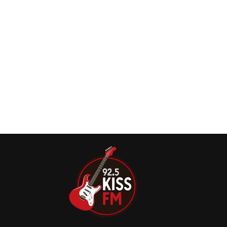
no pâncreas.
Agrava-se o estado de saúde de Pit Passarell,
do Viper
O Viper anunciou na quarta-feira (25) o cancelamento da
apresentação ao vivo que seria realizada no sábado (28),
em Curitiba.