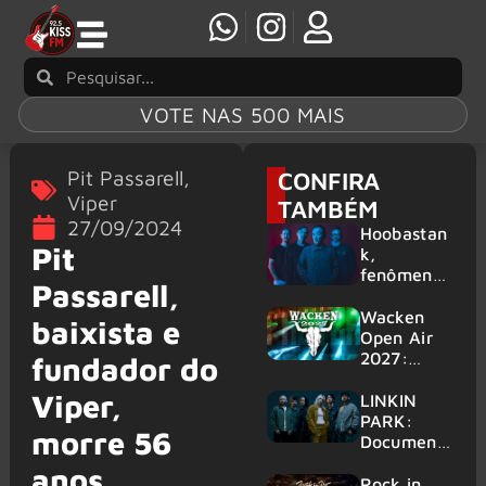
VOTE NAS 500 MAIS
Pit Passarell
,
CONFIRA
Viper
TAMBÉM
27/09/2024
Hoobastan
Pit
k,
fenômeno
Passarell,
mundial do
rock anos
Wacken
baixista e
2000,
Open Air
volta ao
2027:
fundador do
Brasil para
festival
Viper,
6 shows
amplia
LINKIN
line-up e
PARK:
morre 56
já
Document
confirma
ário
anos
mais de 50
‘Unshatter’
Rock in