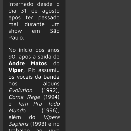
internado desde o
dia 31 de agosto
após ter passado
mal durante um
show em São
Paulo.
No início dos anos
90, após a saída de
Andre Matos
do
Viper
, Pit assumiu
os vocais da banda
nos álbuns
Evolution
(1992),
Coma Rage
(1994)
e
Tem Pra Todo
Mund
o (1996),
além do
Vipera
Sapiens
(1993) e no
trabalho ao vivo