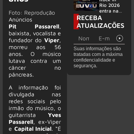
bandas
e álbum ao
Rio 2026
vivo são
entra na
Foto: Reprodução
RECEBA
anunciados
reta final
Anúncios
com
ATUALIZAÇÕES
Pit Passarell
,
Cidade do
baixista, vocalista e
Rock em
montagem
fundador do
Viper
,
acelerada
morreu aos 56
Suas informações são
e line-up
anos. O músico
tratadas com a máxima
completo
lutava contra um
confidencialidade e
confirmad
segurança.
câncer no
o
pâncreas.
A informação foi
divulgada nas
redes sociais pelo
irmão do músico, o
guitarrista
Yves
Passarell
, ex-Viper
e
Capital Inicial
. “É