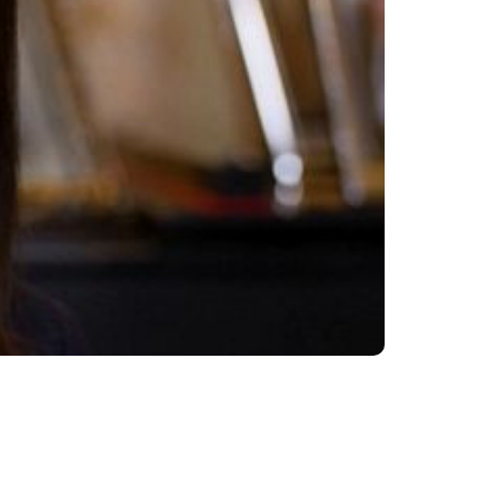
de estrelas como Rob Trujillo, Zakk Wylde,
conteça”