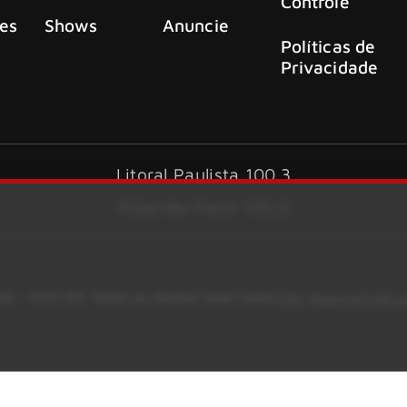
Controle
es
Shows
Anuncie
Políticas de
Privacidade
Litoral Paulista 100.3
Ribeirão Preto 105.3
6 – KISS FM. Todos os direitos reservados.
Site desenvolvido 