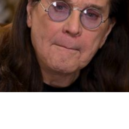
l Hall Of Fame recentemente e recebeu um belo tributo vindo 
 da Fama do Rock e “fará de tudo para que isso a