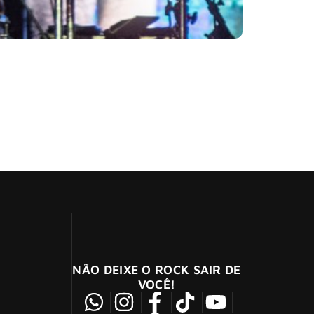
XM
sta faz tempo”
 do Rock dos EUA, que escolheu 16 nomes para
NÃO DEIXE O ROCK SAIR DE
VOCÊ!