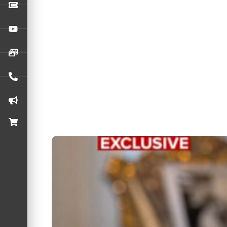
O Soundgarden pode voltar aos palcos ainda e
novembro de 2025.
“Extremamente desconfortável”, Glen
Em 2016, o Deep Purple entrou para o Rock an
Ozzy Osbourne cantou “Mama, I’m Com