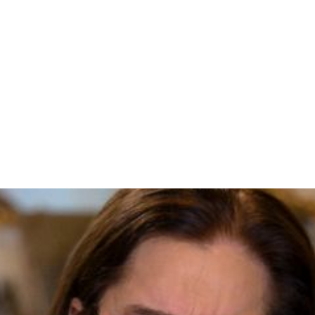
ste ano para uma apresentação especial na cerimônia do Hal
n Hughes sobre introdução do Deep Purple no Ha
d Roll Hall Of Fame e junto com membros atuais
ing Home” no dia anterior a sua introdução no 