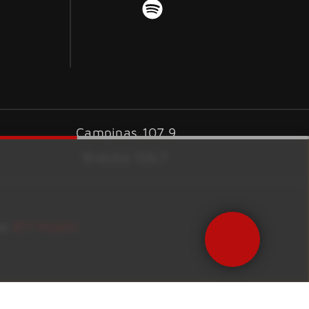
Campinas 107.9
Brasília 106.7
ID7 Studio
por