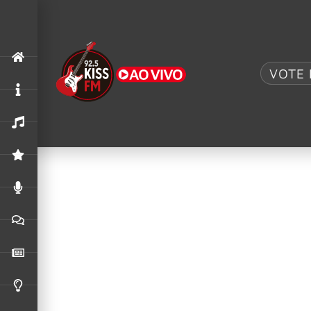
Tag:
Hall da F
VOTE 
Soundgarden no Hall da Fama: Tributo
Toni Cornell, filha do falecido vocalista do 
And Roll Hall Of Fame.
Bad Company é induzido ao Hall da 
O Bad Company foi oficialmente induzido ao R
Soundgarden pode se apresentar com 