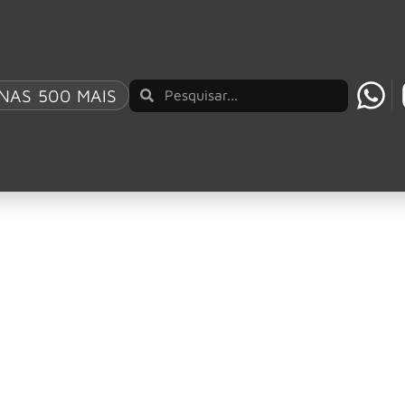
ama do Rock
NAS 500 MAIS
 tem Toni Cornell e Jim Carrey
Soundgarden, Chris Cornell, prestou uma homenagem emocionan
Fama do Rock
ock And Roll Hall Of Fame no último sábado, 8 de novembro
novo vocalista no Hall da Fama do Rock