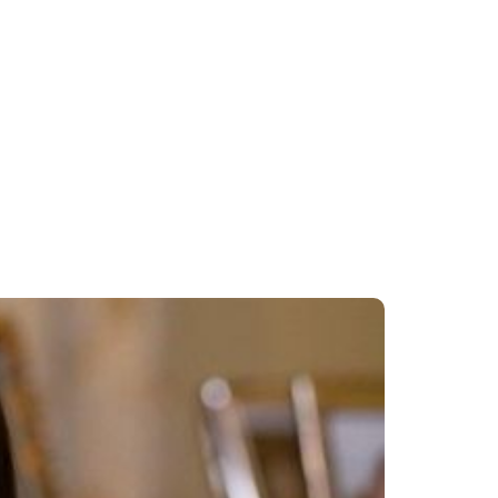
l da Fama do Rock, marcada para o dia 8 de
ll Of Fame
Hall da Fama do Rock And Roll