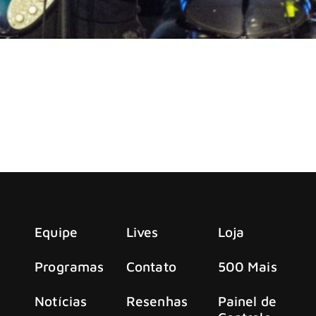
achine, concedeu entrevista ao Eddie Trunk, da rádio Sirius 
l da Fama do Rock em 2025: “estão no topo da li
anda britânica foi esnobada mais uma vez pelo Hall da Fama
, Kool & The Gang, Mary J. Blige e A Tribe Called Quest.
Equipe
Lives
Loja
Programas
Contato
500 Mais
Notícias
Resenhas
Painel de