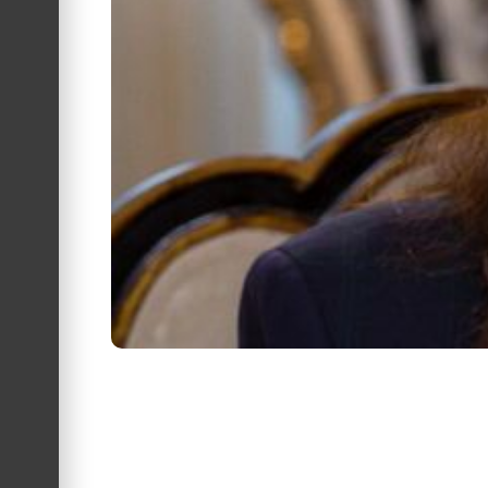
Ozzy Osbourne foi introduzido no Rock and Rol
Chad Smith e Billy Idol.
Tom Morello quer Iron Maiden no Hall