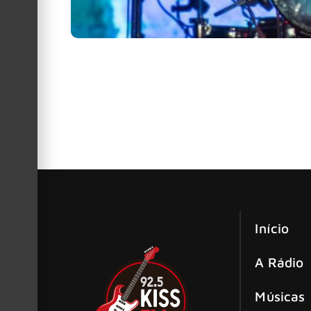
Tom Morello, guitarrista do Rage Against The M
Tom Morello exige Iron Maiden no Hal
Não deu mais uma vez para o Iron Maiden. A b
a turma de 2024, incluindo Ozzy Osbourne, Cher
Início
A Rádio
Músicas