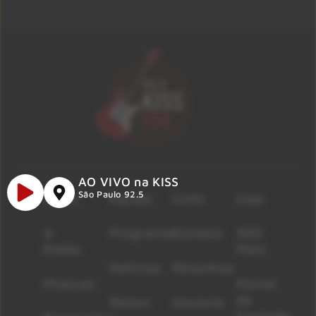
AO VIVO na KISS
São Paulo 92.5
Início
Equipe
Lives
Loja
A
Programas
Contato
500
Rádio
Mais
Notícias
Resenhas
Músicas
Painel
de
Shows
Anuncie
Controle