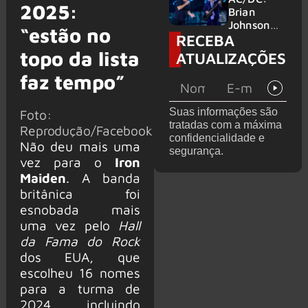
2025:
no Wacken
do Bon
Brian
2027
Jovi com o
Johnson
“estão no
RECEBA
supergrupo
quase é
Kings of
atingido
topo da lista
ATUALIZAÇÕES
Chaos nos
por canhão
Estados
faz tempo”
em show
Unidos
Suas informações são
Foto:
tratadas com a máxima
Reprodução/Facebook
confidencialidade e
Não deu mais uma
segurança.
vez para o
Iron
Maiden
. A banda
britânica foi
esnobada mais
uma vez pelo
Hall
da Fama do Rock
dos EUA, que
escolheu 16 nomes
para a turma de
2024, incluindo