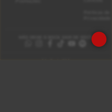
Promoções
Políticas de
Privacidade
NÃO DEIXE O ROCK SAIR DE VOCÊ!
São Paulo 92.5
Litoral Paulista 100.3
Campinas 107.9
Rio De Janeiro 92.9
Ribeirão Preto 105.3
Brasília 106.7