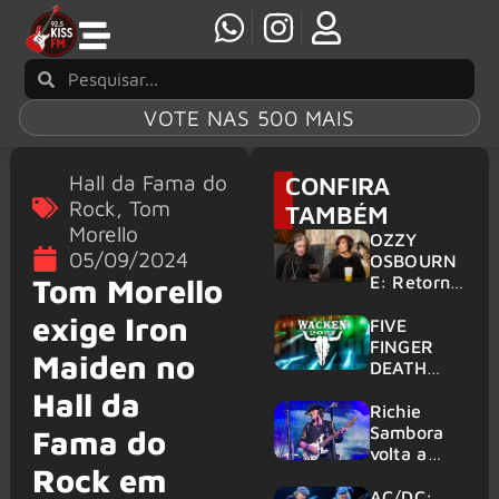
VOTE NAS 500 MAIS
Hall da Fama do
CONFIRA
Rock
,
Tom
TAMBÉM
Morello
OZZY
05/09/2024
OSBOURN
E: Retorno
Tom Morello
do Ozzfest
exige Iron
em 2027 é
FIVE
confirmad
FINGER
Maiden no
o por
DEATH
Sharon
PUNCH,
Hall da
HELLOWE
Richie
EN:
Sambora
Fama do
Gigantes
volta a
Rock em
são
tocar
anunciados
clássicos
AC/DC: