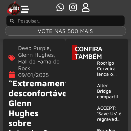
VOTE NAS 500 MAIS
Deep Purple
,
CONFIRA
Glenn Hughes
,
TAMBÉM
Hall da Fama do
Rodrigo
Rock
Cerveira
lança o
09/01/2025
single “The
“Extremamente
Searcher”
Alter
desconfortável”,
Bridge
compartilh
Glenn
a vídeo ao
vivo de
ACCEPT:
Hughes
“Fortress”
‘Save Us’ é
gravada
regravada
sobre
no Rock
com
am Ring
membros
Brandon