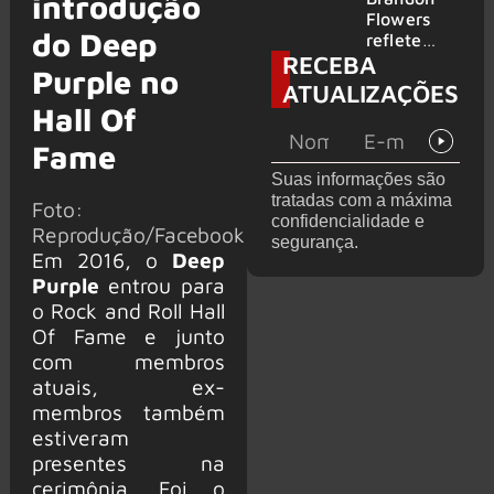
introdução
2026
do GHOST
Flowers
do Deep
e KORN
reflete
RECEBA
sobre o
Purple no
futuro e
ATUALIZAÇÕES
levanta
Hall Of
possibilida
de de
Fame
deixar os
Suas informações são
palcos
tratadas com a máxima
Foto:
confidencialidade e
Reprodução/Facebook
segurança.
Em 2016, o
Deep
Purple
entrou para
o Rock and Roll Hall
Of Fame e junto
com membros
atuais, ex-
membros também
estiveram
presentes na
cerimônia. Foi o