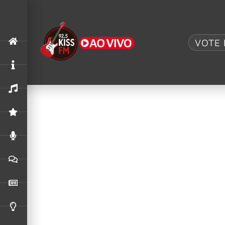
Tag:
Axl Rose
VOTE 
Guns N’ Roses explica irritação de A
Um vídeo do show do Guns N’ Roses em Buenos Ai
Axl Rose teve um pequeno colapso no
Algumas coisas nunca mudam — e para o vocalis
Guns N’ Roses: Axl Rose lança série 