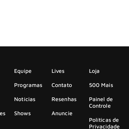
chael Schenker traz vocais de Axl Rose
ael Schenker (Scorpions e UFO), acabou de lançar seu mais n
Equipe
Lives
Loja
Programas
Contato
500 Mais
Notícias
Resenhas
Painel de
Controle
es
Shows
Anuncie
Políticas de
Privacidade