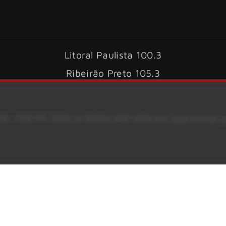
Litoral Paulista 100.3
Ribeirão Preto 105.3
6 – KISS FM. Todos os direitos reservados.
Site desenvolvido 