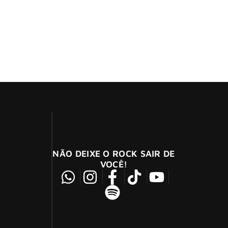
ovo álbum batizado como “My Years With UFO”.
NÃO DEIXE O ROCK SAIR DE
VOCÊ!