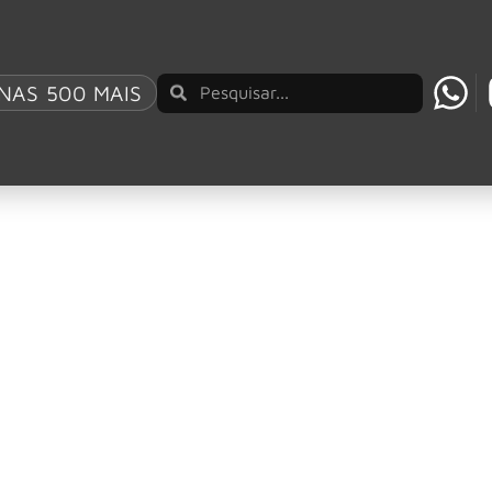
NAS 500 MAIS
xl Rose em show na Argentina
res, na Argentina, que ocorreu no último sábado (18), viral
 palco durante show do Guns N’ Roses, em Bueno
ta do Guns N’ Roses, Axl Rose, isso aparentemente inclui u
em quadrinhos inspirada em Appetite For Destruc