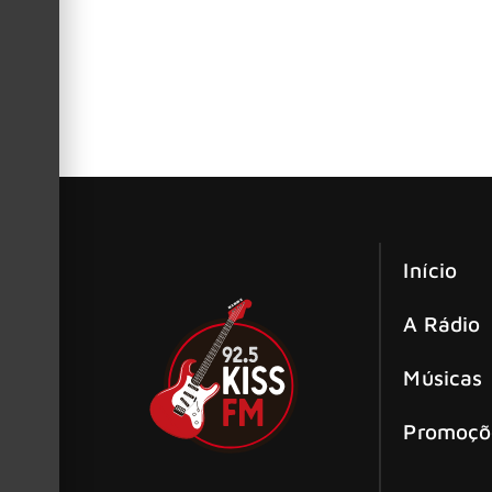
gloriosa carreira
Guns N’ Roses/MSG: novo single de Mi
O lendário e temperamental guitarrista, Mich
Início
A Rádio
Músicas
Promoçõ