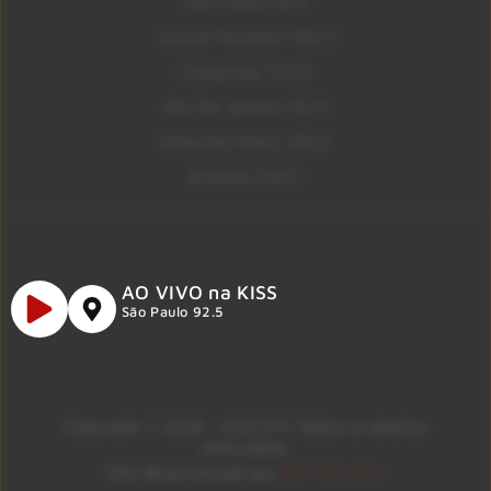
São Paulo 92.5
Litoral Paulista 100.3
Campinas 107.9
Rio De Janeiro 92.9
Ribeirão Preto 105.3
Brasília 106.7
AO VIVO na KISS
São Paulo 92.5
Copyright © 2026 – KISS FM. Todos os direitos
reservados.
ID7 Studio
Site desenvolvido por