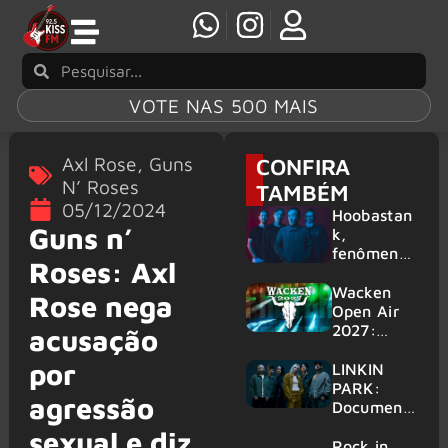
VOTE NAS 500 MAIS
Axl Rose
,
Guns
CONFIRA
N’ Roses
TAMBÉM
05/12/2024
Hoobastan
Guns n’
k,
fenômeno
Roses: Axl
mundial do
rock anos
Wacken
Rose nega
2000,
Open Air
volta ao
2027:
acusação
Brasil para
festival
por
6 shows
amplia
LINKIN
line-up e
PARK:
agressão
já
Document
confirma
ário
sexual e diz
mais de 50
‘Unshatter’
Rock in