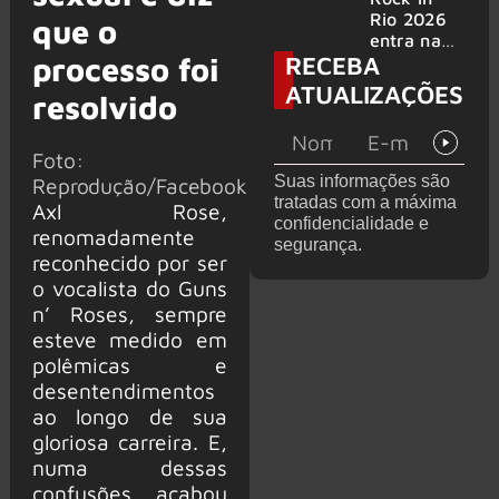
bandas
e álbum ao
Rio 2026
que o
vivo são
entra na
RECEBA
anunciados
processo foi
reta final
com
ATUALIZAÇÕES
resolvido
Cidade do
Rock em
montagem
Foto:
acelerada
Suas informações são
Reprodução/Facebook
e line-up
tratadas com a máxima
Axl Rose,
completo
confidencialidade e
confirmad
renomadamente
segurança.
o
reconhecido por ser
o vocalista do Guns
n’ Roses, sempre
esteve medido em
polêmicas e
desentendimentos
ao longo de sua
gloriosa carreira. E,
numa dessas
confusões, acabou