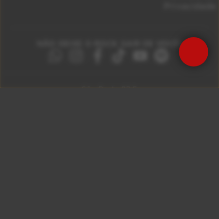
Privacidade
NÃO DEIXE O ROCK SAIR DE VOCÊ!
São Paulo 92.5
Litoral Paulista 100.3
Campinas 107.9
Rio De Janeiro 92.9
Ribeirão Preto 105.3
Brasília 106.7