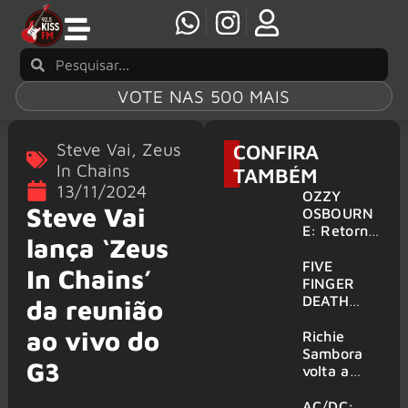
VOTE NAS 500 MAIS
Steve Vai
,
Zeus
CONFIRA
In Chains
TAMBÉM
13/11/2024
OZZY
Steve Vai
OSBOURN
E: Retorno
lança ‘Zeus
do Ozzfest
em 2027 é
FIVE
In Chains’
confirmad
FINGER
o por
DEATH
da reunião
Sharon
PUNCH,
ao vivo do
HELLOWE
Richie
EN:
Sambora
G3
Gigantes
volta a
são
tocar
anunciados
clássicos
AC/DC: