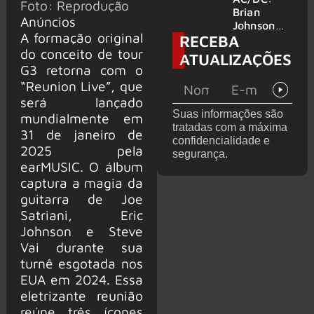
Foto: Reprodução
no Wacken
do Bon
Brian
Anúncios
2027
Jovi com o
Johnson
A formação original
RECEBA
supergrupo
quase é
Kings of
atingido
do conceito de tour
ATUALIZAÇÕES
Chaos nos
por canhão
G3 retorna com o
Estados
em show
“Reunion Live”, que
Unidos
será lançado
Suas informações são
mundialmente em
tratadas com a máxima
31 de janeiro de
confidencialidade e
2025 pela
segurança.
earMUSIC. O álbum
captura a magia da
guitarra de Joe
Satriani, Eric
Johnson e Steve
Vai durante sua
turnê esgotada nos
EUA em 2024. Essa
eletrizante reunião
reúne três ícones