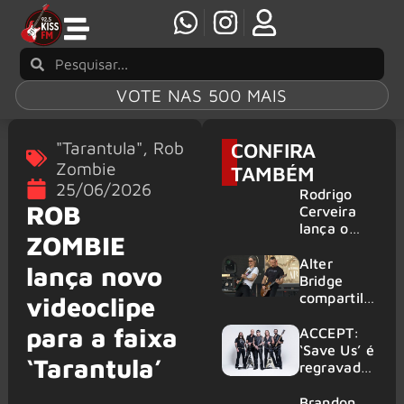
VOTE NAS 500 MAIS
"Tarantula"
,
Rob
CONFIRA
Zombie
TAMBÉM
25/06/2026
Rodrigo
ROB
Cerveira
lança o
ZOMBIE
single “The
Searcher”
Alter
lança novo
Bridge
compartilh
videoclipe
a vídeo ao
para a faixa
vivo de
ACCEPT:
“Fortress”
‘Save Us’ é
‘Tarantula’
gravada
regravada
no Rock
com
am Ring
membros
Brandon