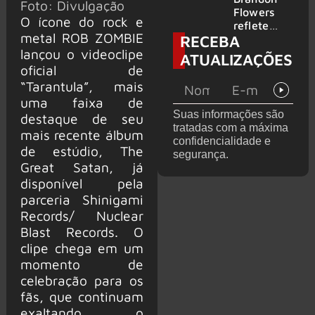
Foto: Divulgação
2026
do GHOST
Flowers
O ícone do rock e
e KORN
reflete
metal ROB ZOMBIE
RECEBA
sobre o
futuro e
lançou o videoclipe
ATUALIZAÇÕES
levanta
oficial de
possibilida
“Tarantula”, mais
de de
uma faixa de
deixar os
Suas informações são
destaque de seu
palcos
tratadas com a máxima
mais recente álbum
confidencialidade e
de estúdio, The
segurança.
Great Satan, já
disponível pela
parceria Shinigami
Records/ Nuclear
Blast Records. O
clipe chega em um
momento de
celebração para os
fãs, que continuam
exaltando o