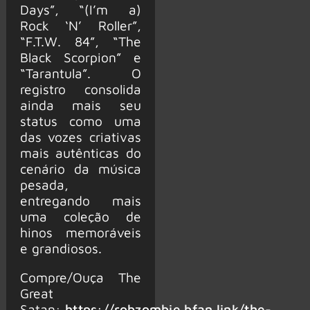
Days”, “(I’m a)
Rock ‘N’ Roller”,
“F.T.W. 84”, “The
Black Scorpion” e
“Tarantula”. O
registro consolida
ainda mais seu
status como uma
das vozes criativas
mais autênticas do
cenário da música
pesada,
entregando mais
uma coleção de
hinos memoráveis
e grandiosos.
Compre/Ouça The
Great
Satan:
https://robzombie.bfan.link/the-