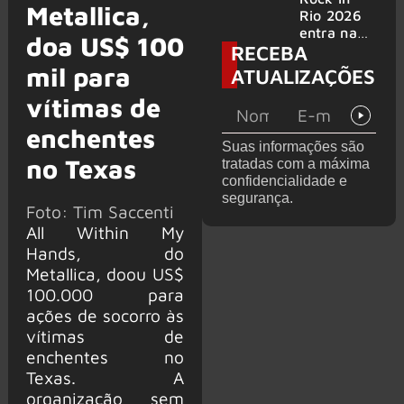
Metallica,
bandas
e álbum ao
Rio 2026
vivo são
entra na
doa US$ 100
RECEBA
anunciados
reta final
com
mil para
ATUALIZAÇÕES
Cidade do
vítimas de
Rock em
montagem
enchentes
acelerada
Suas informações são
e line-up
no Texas
tratadas com a máxima
completo
confidencialidade e
confirmad
segurança.
o
Foto: Tim Saccenti
All Within My
Hands, do
Metallica, doou US$
100.000 para
ações de socorro às
vítimas de
enchentes no
Texas. A
organização sem