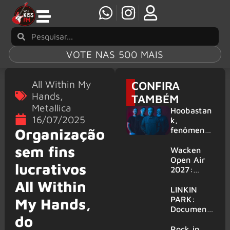
VOTE NAS 500 MAIS
All Within My
CONFIRA
Hands
,
TAMBÉM
Metallica
Hoobastan
16/07/2025
k,
fenômeno
Organização
mundial do
sem fins
rock anos
Wacken
2000,
Open Air
lucrativos
volta ao
2027:
Brasil para
festival
All Within
6 shows
amplia
LINKIN
line-up e
PARK:
My Hands,
já
Document
do
confirma
ário
mais de 50
‘Unshatter’
Rock in