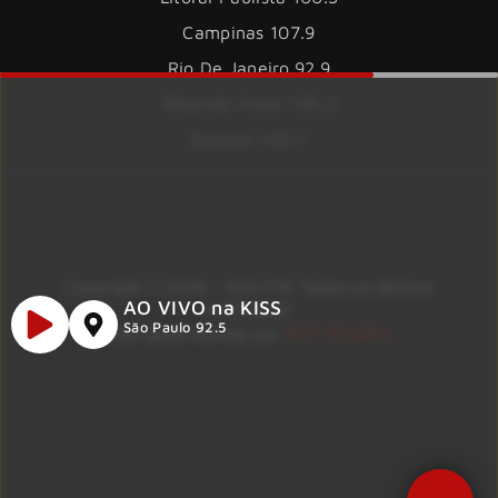
Campinas 107.9
Rio De Janeiro 92.9
Ribeirão Preto 105.3
Brasília 106.7
Copyright © 2026 – KISS FM. Todos os direitos
AO VIVO na KISS
reservados.
ID7 Studio
São Paulo 92.5
Site desenvolvido por