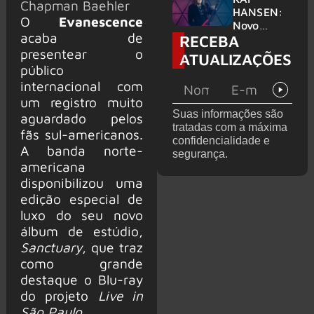
Chapman Baehler
levanta
HANSEN:
O
Evanescence
possibilida
Novo
acaba de
RECEBA
de de
single
deixar os
‘Welcome
presentear o
ATUALIZAÇÕES
palcos
To Life’ é
público
lançado
internacional com
um registro muito
Suas informações são
aguardado pelos
tratadas com a máxima
fãs sul-americanos.
confidencialidade e
A banda norte-
segurança.
americana
disponibilizou uma
edição especial de
luxo do seu novo
álbum de estúdio,
Sanctuary
, que traz
como grande
destaque o Blu-ray
do projeto
Live in
São Paulo
.