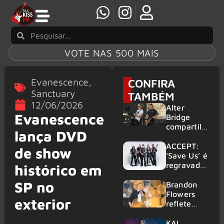
VOTE NAS 500 MAIS
Evanescence
,
CONFIRA
Sanctuary
TAMBÉM
12/06/2026
Alter
Evanescence
Bridge
compartilh
lança DVD
a vídeo ao
vivo de
ACCEPT:
de show
“Fortress”
‘Save Us’ é
gravada
regravada
histórico em
no Rock
com
SP no
am Ring
membros
Brandon
2026
do GHOST
Flowers
exterior
e KORN
reflete
sobre o
futuro e
KAI