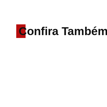
Confira També
Hoobastank, fenômeno
mundial do rock anos
2000, volta ao Brasil
para 6 shows
Wacken Open Air 2027:
festival amplia line-up e
já confirma mais de 50
bandas