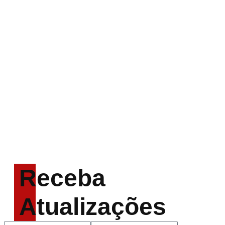
LINKIN PARK:
Documentário
‘Unshatter’ e álbum ao
vivo são anunciados
Rock in Rio 2026 entra
na reta final com
Cidade do Rock em
montagem acelerada e
line-up completo
confirmado
Receba
Atualizações