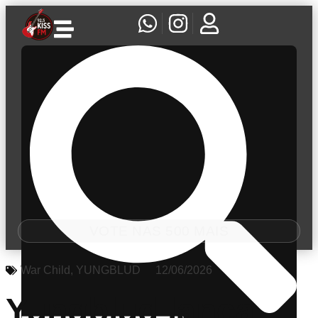
VOTE NAS 500 MAIS
War Child
,
YUNGBLUD
12/06/2026
Yungblud lança