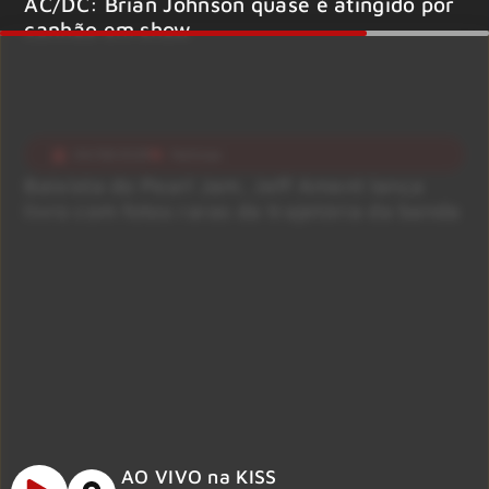
AC/DC: Brian Johnson quase é atingido por
canhão em show
04/08/2026
Notícias
Baixista do Pearl Jam, Jeff Ament lança
livro com fotos raras da trajetória da banda
AO VIVO na KISS