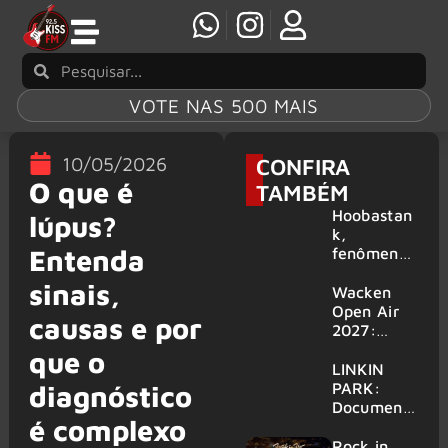
VOTE NAS 500 MAIS
10/05/2026
CONFIRA
O que é
TAMBÉM
Hoobastan
lúpus?
k,
Entenda
fenômeno
mundial do
sinais,
rock anos
Wacken
2000,
Open Air
causas e por
volta ao
2027:
Brasil para
festival
que o
6 shows
amplia
LINKIN
line-up e
PARK:
diagnóstico
já
Document
é complexo
confirma
ário
mais de 50
‘Unshatter’
Rock in