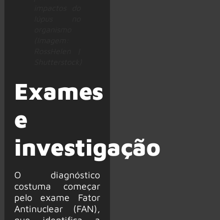
impactos do
lúpus no
organismo
(Imagem:
RossHelen |
Shutterstock)
Exames
e
investigação
O diagnóstico
costuma começar
pelo exame Fator
Antinuclear (FAN),
que identifica a