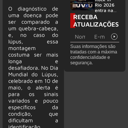
bandas
e álbum ao
Rio 2026
O diagnóstico de
vivo são
entra na
uma doença pode
RECEBA
anunciados
reta final
ser comparado a
com
ATUALIZAÇÕES
Cidade do
um quebra-cabeça,
Rock em
e, no caso do
montagem
lúpus, essa
acelerada
Suas informações são
montagem
e line-up
tratadas com a máxima
completo
costuma ser mais
confidencialidade e
confirmad
longa e
segurança.
o
desafiadora. No Dia
Mundial do Lúpus,
celebrado em 10 de
maio, o alerta é
para os sinais
variados e pouco
específicos da
condição, que
dificultam a
identificação