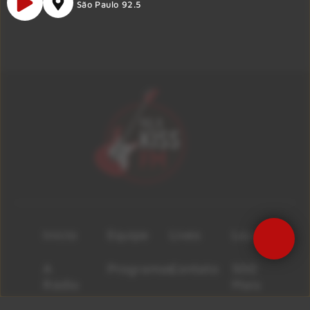
São Paulo 92.5
Início
Equipe
Lives
Loja
A
Programas
Contato
500
Rádio
Mais
Notícias
Resenhas