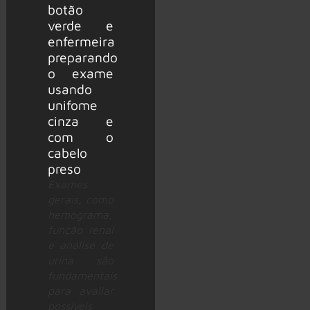
Exames
gerais, como
hemograma,
função renal
e análise de
urina são
fundamentais
para avaliar
possíveis