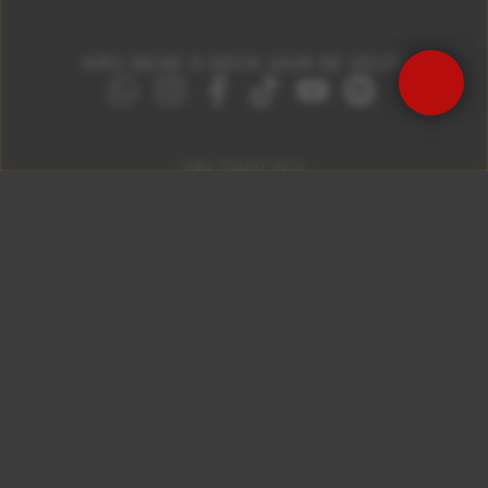
NÃO DEIXE O ROCK SAIR DE VOCÊ!
São Paulo 92.5
Litoral Paulista 100.3
Campinas 107.9
Rio De Janeiro 92.9
Ribeirão Preto 105.3
Brasília 106.7