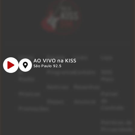
Início
Equipe
Lives
Loja
AO VIVO na KISS
São Paulo 92.5
A
Programas
Contato
500
Rádio
Mais
Notícias
Resenhas
Músicas
Painel
de
Shows
Anuncie
Controle
Promoções
Políticas de
Privacidade