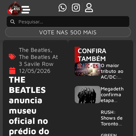
VOTE NAS 500 MAIS
The Beatles
,
CONFIRA
The Beatles At
TAMBÉM
3 Savile Row
O maior
12/05/2026
tributo ao
AC/DC:
THE
AC/DC UK
BEATLES
traz ao
Megadeth
Brasil um
confirma
anuncia
repertório
etapa
que
europeia
museu
atravessa
da turnê
RUSH:
gerações
de
Shows de
oficial no
despedida
Toronto
prédio do
para 2027
serão
filmados
GREEN