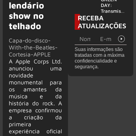
lendário
para
DAY:
provável
Transmissã
show no
RECEBA
filme
o 24 horas
‘Green Day
telhado
ATUALIZAÇÕES
TV’ é
lançada no
Capa-do-disco-
YouTube
With-the-Beatles-
Suas informações são
Cortesia-APPLE
tratadas com a máxima
A Apple Corps Ltd.
confidencialidade e
segurança.
anunciou uma
novidade
monumental para
os amantes da
música e da
história do rock. A
empresa confirmou
a criação da
primeira
experiência oficial