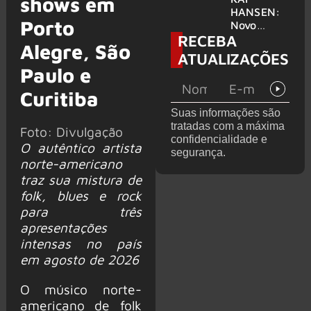
shows em
levanta
HANSEN:
Porto
possibilida
Novo
RECEBA
de de
single
Alegre, São
deixar os
‘Welcome
ATUALIZAÇÕES
palcos
To Life’ é
Paulo e
lançado
Curitiba
Suas informações são
tratadas com a máxima
Foto: Divulgação
confidencialidade e
O autêntico artista
segurança.
norte-americano
traz sua mistura de
folk, blues e rock
para três
apresentações
intensas no país
em agosto de 2026
O músico norte-
americano de folk