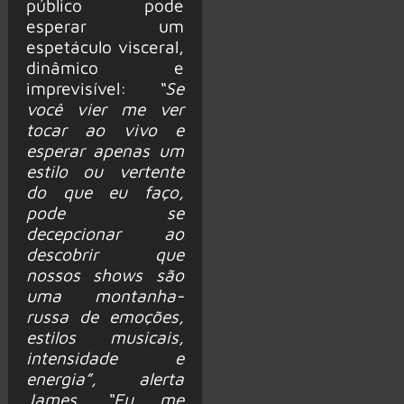
público pode
esperar um
espetáculo visceral,
dinâmico e
imprevisível:
“Se
você vier me ver
tocar ao vivo e
esperar apenas um
estilo ou vertente
do que eu faço,
pode se
decepcionar ao
descobrir que
nossos shows são
uma montanha-
russa de emoções,
estilos musicais,
intensidade e
energia”, alerta
James. “Eu me