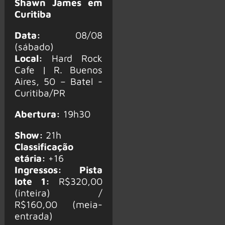
Shawn James em
Curitiba
Data:
08/08
(sábado)
Local:
Hard Rock
Cafe | R. Buenos
Aires, 50 – Batel -
Curitiba/PR
Abertura:
19h30
Show:
21h
Classificação
etária:
+16
Ingressos:
Pista
lote 1:
R$320,00
(inteira) /
R$160,00 (meia-
entrada)