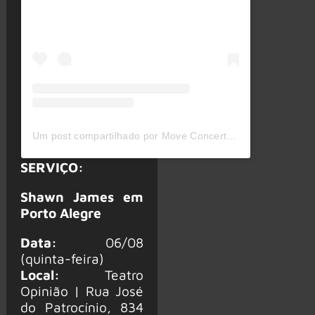
Um post compartilhado por Move Concerts (@moveconcertsbrasil)
SERVIÇO:
Shawn James em
Porto Alegre
Data:
06/08
(quinta-feira)
Local:
Teatro
Opinião | Rua José
do Patrocínio, 834