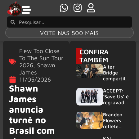
VOTE NAS 500 MAIS
Flew Too Close
CONFIRA
To The Sun Tour
TAMBÉM
2026
,
Shawn
Alter
James
Bridge
compartilh
11/05/2026
a vídeo ao
Shawn
vivo de
ACCEPT:
“Fortress”
James
‘Save Us’ é
gravada
regravada
anuncia
no Rock
com
am Ring
membros
Brandon
turnê no
2026
do GHOST
Flowers
e KORN
reflete
Brasil com
sobre o
futuro e
KAI