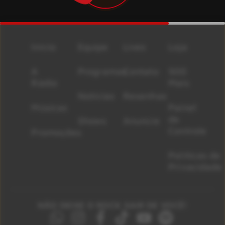
Início
Equipe
Lives
Loja
A
Programas
Contato
500
Rádio
Mais
Notícias
Resenhas
Músicas
Painel
de
Shows
Anuncie
Controle
Promoções
Políticas de
Privacidade
NÃO DEIXE O ROCK SAIR DE VOCÊ!