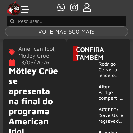
VOTE NAS 500 MAIS
American Idol
,
CONFIRA
Motley Crue
TAMBÉM
13/05/2026
Rodrigo
Mötley Crüe
Cerveira
lança o
se
single “The
Searcher”
Alter
apresenta
Bridge
compartilh
na final do
a vídeo ao
programa
vivo de
ACCEPT:
“Fortress”
‘Save Us’ é
American
gravada
regravada
no Rock
com
Idol
am Ring
membros
Brandon