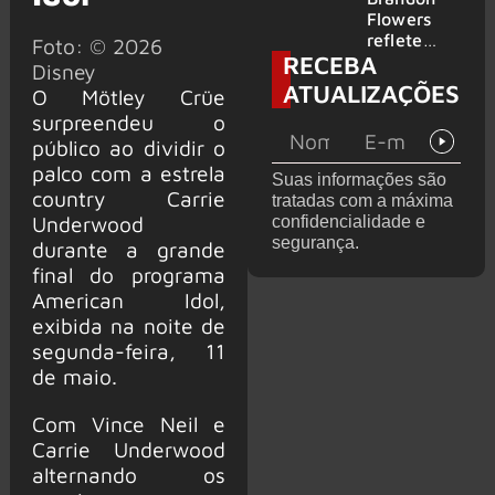
2026
do GHOST
Flowers
e KORN
reflete
Foto: © 2026
RECEBA
sobre o
Disney
futuro e
ATUALIZAÇÕES
O Mötley Crüe
levanta
surpreendeu o
possibilida
de de
público ao dividir o
deixar os
palco com a estrela
Suas informações são
palcos
country Carrie
tratadas com a máxima
Underwood
confidencialidade e
segurança.
durante a grande
final do programa
American Idol,
exibida na noite de
segunda-feira, 11
de maio.
Com Vince Neil e
Carrie Underwood
alternando os