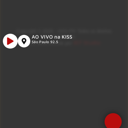
Copyright © 2026 – KISS FM. Todos os direitos
AO VIVO na KISS
reservados.
ID7 Studio
São Paulo 92.5
Site desenvolvido por