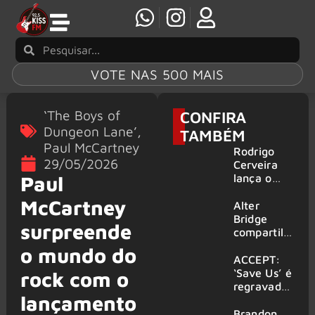
VOTE NAS 500 MAIS
‘The Boys of
CONFIRA
Dungeon Lane’
,
TAMBÉM
Paul McCartney
Rodrigo
29/05/2026
Cerveira
lança o
Paul
single “The
McCartney
Searcher”
Alter
Bridge
surpreende
compartilh
a vídeo ao
o mundo do
vivo de
ACCEPT:
“Fortress”
‘Save Us’ é
rock com o
gravada
regravada
lançamento
no Rock
com
am Ring
membros
Brandon