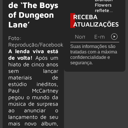
de ‘The Boys
2026
do GHOST
Flowers
e KORN
reflete
of Dungeon
RECEBA
sobre o
futuro e
Lane’
ATUALIZAÇÕES
levanta
possibilida
Foto:
de de
deixar os
Reprodução/Facebook
Suas informações são
palcos
A lenda viva está
tratadas com a máxima
de volta!
Após um
confidencialidade e
segurança.
hiato de cinco anos
sem lançar
materiais de
estúdio inéditos,
Paul McCartney
pegou o mundo da
música de surpresa
ao anunciar o
lançamento de seu
mais novo álbum,