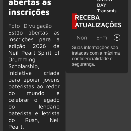
abertas as
para
DAY:
inscrições
provável
Transmissã
RECEBA
filme
o 24 horas
‘Green Day
ATUALIZAÇÕES
Foto: Divulgação
TV’ é
Estão abertas as
lançada no
YouTube
inscrições para a
edição 2026 da
Suas informações são
Neil Peart Spirit of
tratadas com a máxima
Drumming
confidencialidade e
segurança.
Scholarship,
iniciativa criada
para apoiar jovens
bateristas ao redor
do mundo e
celebrar o legado
do lendário
baterista e letrista
do Rush, Neil
Peart.