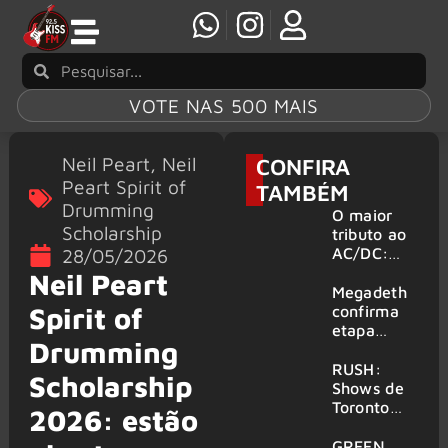
VOTE NAS 500 MAIS
Neil Peart
,
Neil
CONFIRA
Peart Spirit of
TAMBÉM
Drumming
O maior
Scholarship
tributo ao
AC/DC:
28/05/2026
AC/DC UK
Neil Peart
traz ao
Megadeth
Brasil um
Spirit of
confirma
repertório
etapa
Drumming
que
europeia
atravessa
da turnê
RUSH:
Scholarship
gerações
de
Shows de
despedida
Toronto
2026: estão
para 2027
serão
filmados
GREEN