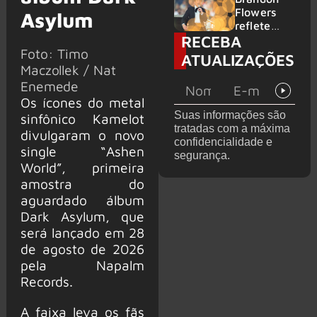
2026
do GHOST
Flowers
Asylum
e KORN
reflete
RECEBA
sobre o
Foto: Timo
futuro e
ATUALIZAÇÕES
levanta
Maczollek / Nat
possibilida
Enemede
de de
Os ícones do metal
deixar os
Suas informações são
sinfônico Kamelot
palcos
tratadas com a máxima
divulgaram o novo
confidencialidade e
single “Ashen
segurança.
World”, primeira
amostra do
aguardado álbum
Dark Asylum, que
será lançado em 28
de agosto de 2026
pela Napalm
Records.
A faixa leva os fãs