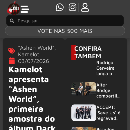
VOTE NAS 500 MAIS
"Ashen World"
,
CONFIRA
Kamelot
TAMBÉM
03/07/2026
Rodrigo
Kamelot
Cerveira
lança o
apresenta
single “The
Searcher”
Alter
“Ashen
Bridge
compartilh
World”,
a vídeo ao
primeira
vivo de
ACCEPT:
“Fortress”
‘Save Us’ é
amostra do
gravada
regravada
no Rock
com
álbum Dark
am Ring
membros
Brandon