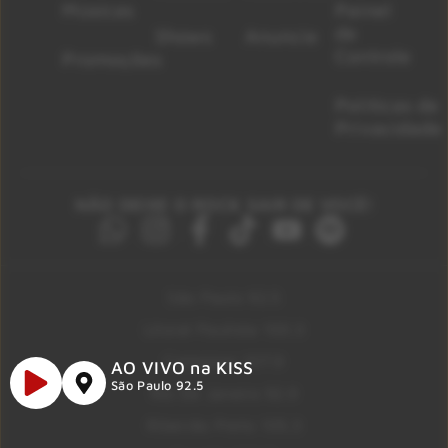
Músicas
Painel
de
Shows
Anuncie
Controle
Promoções
Políticas de
Privacidade
NÃO DEIXE O ROCK SAIR DE VOCÊ!
São Paulo 92.5
Litoral Paulista 100.3
Campinas 107.9
AO VIVO na KISS
São Paulo 92.5
Rio De Janeiro 92.9
Ribeirão Preto 105.3