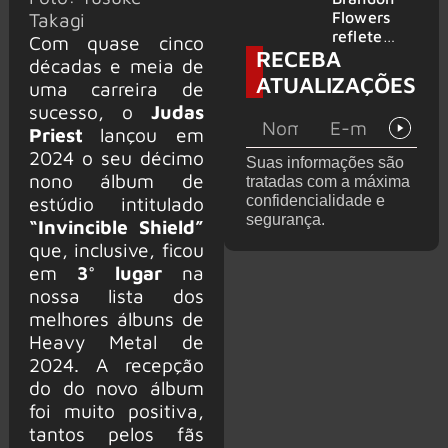
2026
do GHOST
Flowers
Takagi
e KORN
reflete
Com quase cinco
RECEBA
sobre o
décadas e meia de
futuro e
ATUALIZAÇÕES
uma carreira de
levanta
sucesso, o
Judas
possibilida
de de
Priest
lançou em
deixar os
2024 o seu décimo
Suas informações são
palcos
nono álbum de
tratadas com a máxima
confidencialidade e
estúdio intitulado
segurança.
“Invincible Shield”
que, inclusive, ficou
em
3° lugar
na
nossa lista dos
melhores álbuns de
Heavy Metal de
2024. A recepção
do do novo álbum
foi muito positiva,
tantos pelos fãs