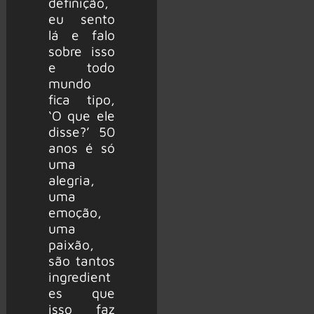
definição,
eu sento
lá e falo
sobre isso
e todo
mundo
fica tipo,
‘O que ele
disse?’ 50
anos é só
uma
alegria,
uma
emoção,
uma
paixão,
são tantos
ingredient
es que
isso faz