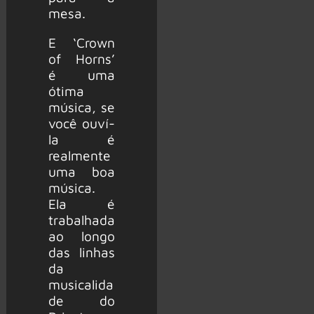
mesa.
E ‘Crown
of Horns’
é uma
ótima
música, se
você ouví-
la é
realmente
uma boa
música.
Ela é
trabalhada
ao longo
das linhas
da
musicalida
de do