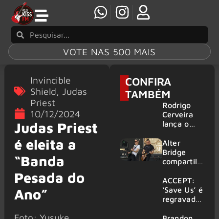
VOTE NAS 500 MAIS
Invincible
CONFIRA
Shield
,
Judas
TAMBÉM
Priest
Rodrigo
10/12/2024
Cerveira
lança o
Judas Priest
single “The
é eleita a
Searcher”
Alter
Bridge
“Banda
compartilh
a vídeo ao
Pesada do
vivo de
ACCEPT:
“Fortress”
‘Save Us’ é
Ano”
gravada
regravada
no Rock
com
Foto: Yusuke
am Ring
membros
Brandon