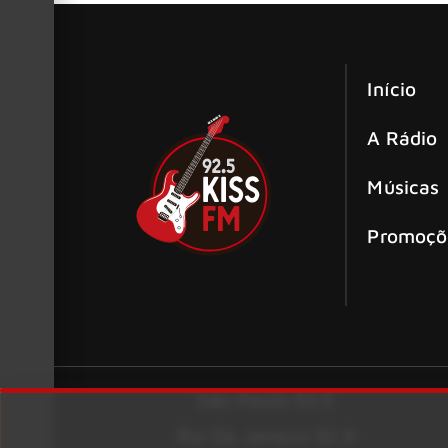
Início
A Rádio
Músicas
Promoçõ
São Paulo 92.5
Rio De Janeiro 92.9