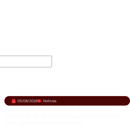
vo de “Fortress” gravada no Rock am Ring 2026
 membros do GHOST e KORN
 e levanta possibilidade de deixar os palcos
05/08/2026
Notícias
Rock in Rio 2026 entra na reta final com
Cidade do Rock em montagem acelerada e
line-up completo confirmado