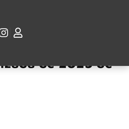
RAÇÕES
rizada de 2025 de
O TULL, transcendeu sua época para se tornar um dos álbuns