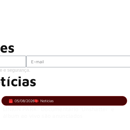
Alter Bridge compartilha vídeo ao vi
ACCEPT: ‘Save Us’ é regravada com
Brandon Flowers reflete sobre o futuro
ões
e e segurança.
tícias
05/08/2026
Notícias
LINKIN PARK: Documentário ‘Unshatter’ e
álbum ao vivo são anunciados