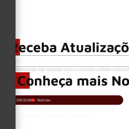
Receba Atualizaç
Suas informações são tratadas com a máxima confidencialidad
Conheça mais No
05/08/2026
Notícias
Wacken Open Air 2027: festival amplia line-
up e já confirma mais de 50 bandas