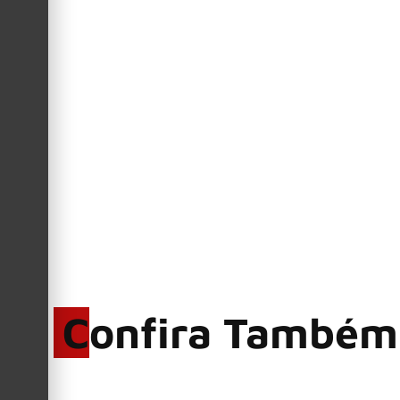
Juliana Carpinelli
Por
(Big Rock N’ Roll)
Confira Também