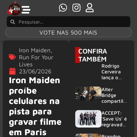
VOTE NAS 500 MAIS
Iron Maiden
,
CONFIRA
Run For Your
TAMBÉM
Lives
Rodrigo
23/06/2026
Cerveira
lança o
Iron Maiden
single “The
proíbe
Searcher”
Alter
Bridge
celulares na
compartilh
a vídeo ao
pista para
vivo de
ACCEPT:
“Fortress”
‘Save Us’ é
gravar filme
gravada
regravada
em Paris
no Rock
com
am Ring
membros
Brandon