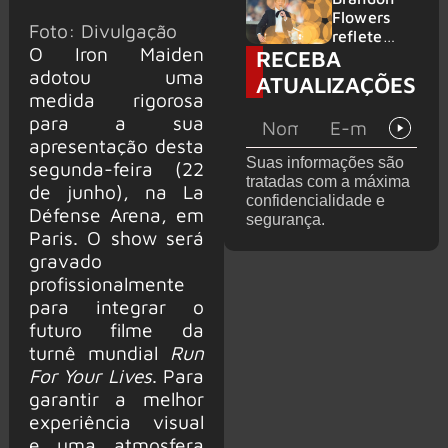
2026
do GHOST
Flowers
Foto: Divulgação
e KORN
reflete
O Iron Maiden
RECEBA
sobre o
futuro e
adotou uma
ATUALIZAÇÕES
levanta
medida rigorosa
possibilida
para a sua
de de
apresentação desta
deixar os
Suas informações são
segunda-feira (22
palcos
tratadas com a máxima
de junho), na La
confidencialidade e
Défense Arena, em
segurança.
Paris. O show será
gravado
profissionalmente
para integrar o
futuro filme da
turnê mundial
Run
For Your Lives
. Para
garantir a melhor
experiência visual
e uma atmosfera