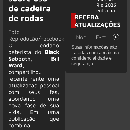
bandas
e álbum ao
Rio 2026
de cadeira
vivo são
entra na
RECEBA
anunciados
de rodas
reta final
com
ATUALIZAÇÕES
Cidade do
Foto:
Rock em
Reprodução/Facebook
montagem
acelerada
O lendário
Suas informações são
e line-up
baterista do
Black
tratadas com a máxima
completo
Sabbath
,
Bill
confidencialidade e
confirmad
segurança.
Ward
,
o
compartilhou
recentemente uma
atualização pessoal
com seus fãs,
abordando uma
nova fase de sua
vida. Em uma
publicação que
combina