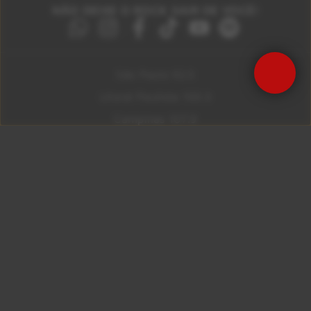
NÃO DEIXE O ROCK SAIR DE VOCÊ!
São Paulo 92.5
Litoral Paulista 100.3
Campinas 107.9
Rio De Janeiro 92.9
Ribeirão Preto 105.3
Brasília 106.7
Copyright © 2026 – KISS FM. Todos os direitos