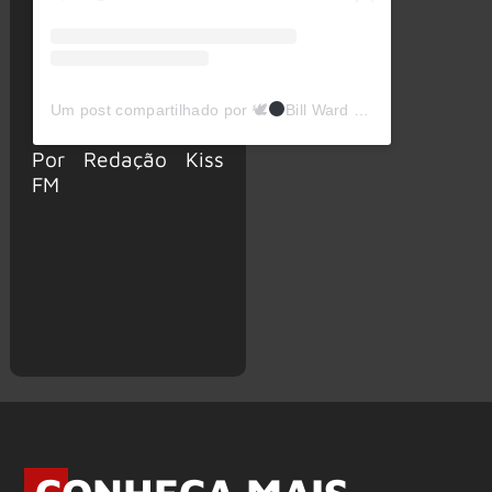
Um post compartilhado por 🕊
Bill Ward Official
🕊 (@bil
Por Redação Kiss
FM