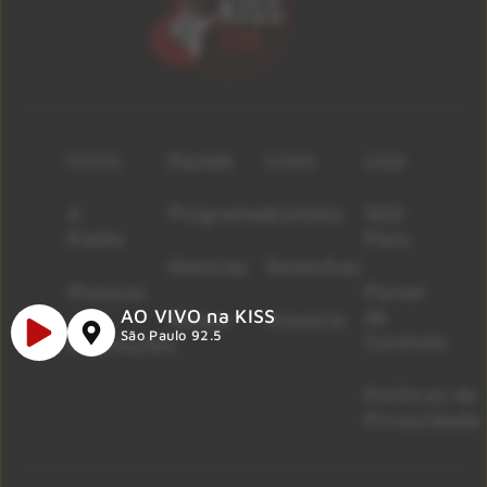
Início
Equipe
Lives
Loja
A
Programas
Contato
500
Rádio
Mais
Notícias
Resenhas
Músicas
Painel
de
AO VIVO na KISS
Shows
Anuncie
São Paulo 92.5
Controle
Promoções
Políticas de
Privacidade