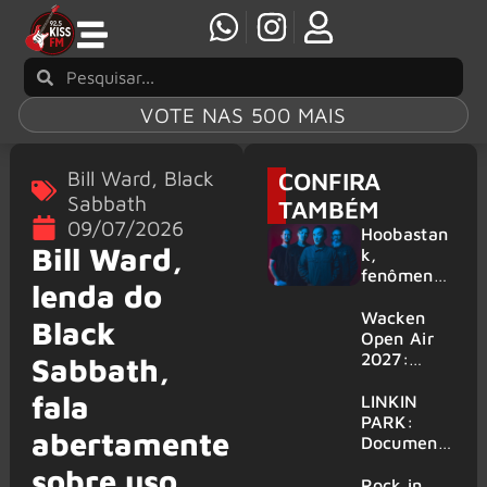
VOTE NAS 500 MAIS
Bill Ward
,
Black
CONFIRA
Sabbath
TAMBÉM
09/07/2026
Hoobastan
Bill Ward,
k,
fenômeno
lenda do
mundial do
rock anos
Wacken
Black
2000,
Open Air
volta ao
2027:
Sabbath,
Brasil para
festival
fala
6 shows
amplia
LINKIN
line-up e
PARK:
abertamente
já
Document
confirma
ário
sobre uso
mais de 50
‘Unshatter’
Rock in