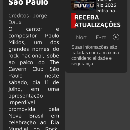
São Paulo
bandas
e álbum ao
Rio 2026
vivo são
entra na
Créditos: Jorge
RECEBA
anunciados
reta final
Daux
com
ATUALIZAÇÕES
Cidade do
O cantor e
Rock em
compositor Paulo
montagem
Miklos, um dos
acelerada
Suas informações são
grandes nomes do
e line-up
tratadas com a máxima
completo
rock nacional, sobe
confidencialidade e
confirmad
ao palco do The
segurança.
o
Cavern Club São
Paulo neste
sábado, dia 11 de
julho, em uma
apresentação
imperdível
promovida pela
Nova Brasil em
celebração ao Dia
Mundial do Rock,