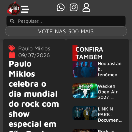
VOTE NAS 500 MAIS
Paulo Miklos
CONFIRA
09/07/2026
TAMBÉM
Paulo
Hoobastan
k,
Miklos
fenômeno
mundial do
celebra o
rock anos
Wacken
dia mundial
2000,
Open Air
volta ao
2027:
do rock com
Brasil para
festival
6 shows
amplia
LINKIN
show
line-up e
PARK:
já
Document
especial em
confirma
ário
mais de 50
‘Unshatter’
Rock in