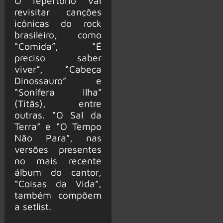
O repertório vai
revisitar canções
icônicas do rock
brasileiro, como
“Comida”, “É
preciso saber
viver”, “Cabeça
Dinossauro” e
“Sonífera Ilha”
(Titãs), entre
outras. “O Sal da
Terra” e “O Tempo
Não Para”, nas
versões presentes
no mais recente
álbum do cantor,
“Coisas da Vida”,
também compõem
a setlist.