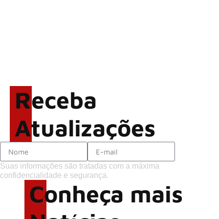
2026
ACCEPT: ‘Save Us’ é
regravada com membros do
GHOST e KORN
Brandon Flowers reflete
sobre o futuro e levanta
possibilidade de deixar os
Receba
palcos
Atualizações
Suas informações são tratadas com a máxima
confidencialidade e segurança.
Conheça mais