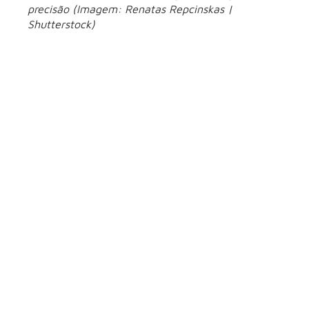
precisão (Imagem: Renatas Repcinskas |
Shutterstock)
4. Operador de
rampa
Atuando diretamente no pátio dos aeroportos, o operador de
rampa coordena atividades como carregamento e
descarregamento de bagagens e cargas, abastecimento de
equipamentos de apoio e posicionamento das aeronaves.
atuação
“Sua
é essencial para que os procedimentos em
solo ocorram de forma segura e dentro dos prazos
estabelecidos”, aponta Henrique Cesar Gallina Barbosa.
5. Profissional de
segurança