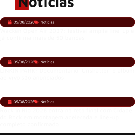
Notícias
05/08/2026
Notícias
Wacken Open Air 2027: festival amplia line-up e
já confirma mais de 50 bandas
05/08/2026
Notícias
LINKIN PARK: Documentário ‘Unshatter’ e álbum
ao vivo são anunciados
05/08/2026
Notícias
Rock in Rio 2026 entra na reta final com Cidade
do Rock em montagem acelerada e line-up
completo confirmado