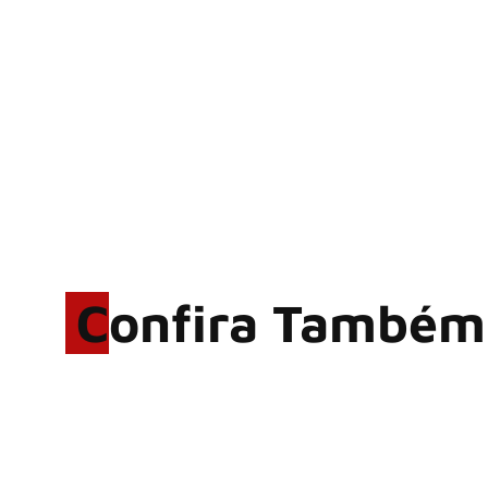
Confira Também
Rodrigo Cerveira lança o
single “The Searcher”
Alter Bridge compartilha
vídeo ao vivo de “Fortress”
gravada no Rock am Ring