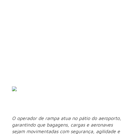
3. Despachante
operacional de voo
trabalho
O
do despachante operacional de voo é realizado
em parceria com a tripulação para garantir segurança e
eficiência. “Pouco conhecido pelo público, o despachante
operacional de voo é responsável pelo planejamento da
operação aérea. Entre suas atribuições, estão a análise das
condições meteorológicas, definição de rotas, cálculo de
combustível e acompanhamento dos voos”, detalha o
professor.
O operador de rampa atua no pátio do aeroporto,
garantindo que bagagens, cargas e aeronaves
sejam movimentadas com segurança, agilidade e