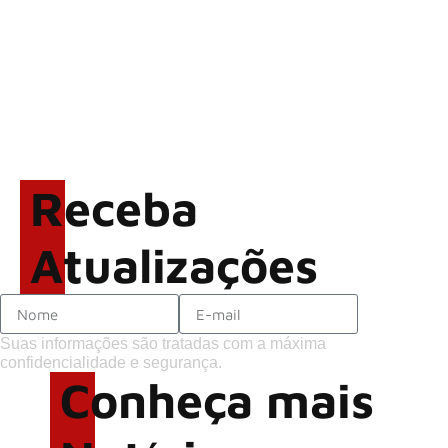
LINKIN PARK: Documentário
‘Unshatter’ e álbum ao vivo
são anunciados
Rock in Rio 2026 entra na
reta final com Cidade do
Rock em montagem
Receba
acelerada e line-up completo
confirmado
Atualizações
Suas informações são tratadas com a máxima
confidencialidade e segurança.
Conheça mais