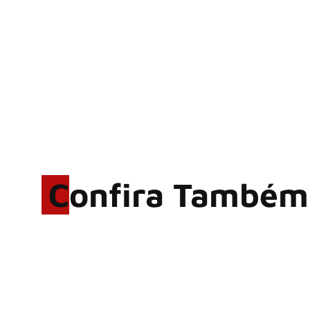
Confira Também
Hoobastank, fenômeno
mundial do rock anos 2000,
volta ao Brasil para 6 shows
Wacken Open Air 2027:
festival amplia line-up e já
confirma mais de 50 bandas