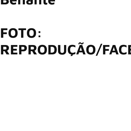
FOTO:
REPRODUÇÃO/FAC
O baterista do
Anthrax
,
Charlie Benante
, precisará se
afastar de quase uma dúzia de shows da atual turnê
europeia da banda. Devido a uma lesão na mão direita, o
músico será substituído temporariamente pelo aclamado
baterista de estúdio britânico
Darby Tod
d.
No último sábado (20), Benante utilizou suas redes sociais
para explicar a situação aos fãs. “Infelizmente, machuquei
minha mão direita e, seguindo orientações médicas, ficarei
de fora de alguns shows entre 20 de junho e 4 de julho para
dar o tempo adequado de cicatrização”, escreveu. O músico
expressou gratidão a Todd por assumir a responsabilidade e