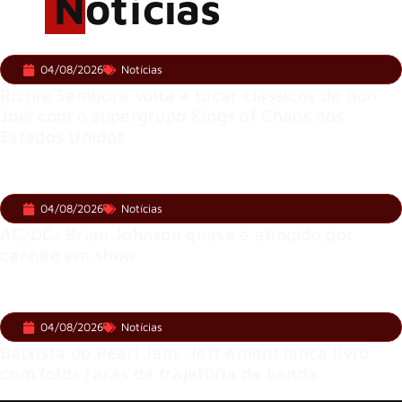
Notícias
04/08/2026
Notícias
Richie Sambora volta a tocar clássicos do Bon
Jovi com o supergrupo Kings of Chaos nos
Estados Unidos
04/08/2026
Notícias
AC/DC: Brian Johnson quase é atingido por
canhão em show
04/08/2026
Notícias
Baixista do Pearl Jam, Jeff Ament lança livro
com fotos raras da trajetória da banda