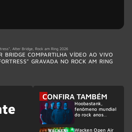
tress"
,
Alter Bridge
,
Rock am Ring 2026
Accept
R BRIDGE COMPARTILHA VÍDEO AO VIVO
ACCE
FORTRESS” GRAVADA NO ROCK AM RING
MEMBR
6
CONFIRA TAMBÉM
Hoobastank,
nte
fenômeno mundial
do rock anos
2000, volta ao
Brasil para 6
Wacken Open Air
shows