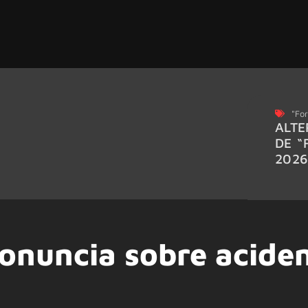
"For
ALTE
DE “
202
ronuncia sobre acide