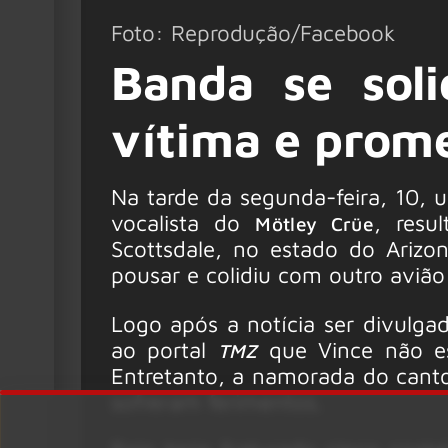
Foto: Reprodução/Facebook
Banda se soli
vítima e prom
Na tarde da segunda-feira, 10,
vocalista do
, resu
Mötley Crüe
Scottsdale, no estado do Arizo
pousar e colidiu com outro avião
Logo após a notícia ser divulg
ao portal
que Vince não es
TMZ
Entretanto, a namorada do cant
sofreram ferimentos.