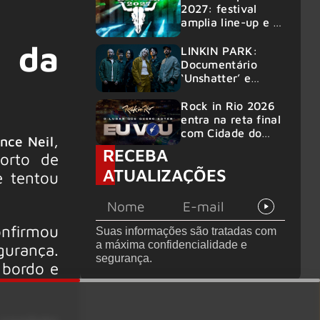
2027: festival
amplia line-up e já
confirma mais de
a da
50 bandas
LINKIN PARK:
Documentário
‘Unshatter’ e
álbum ao vivo são
anunciados
Rock in Rio 2026
entra na reta final
com Cidade do
,
nce Neil
Rock em
RECEBA
orto de
montagem
ATUALIZAÇÕES
acelerada e line-
e tentou
up completo
confirmado
onfirmou
Suas informações são tratadas com
a máxima confidencialidade e
urança.
segurança.
 bordo e