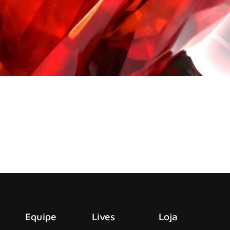
r o orgulhoso proprietário de uma das versões da “Rolling Sto
o blues
ndres onde nasceu e leva uma vida regrada. Em três ou quatr
iso no rosto.
Equipe
Lives
Loja