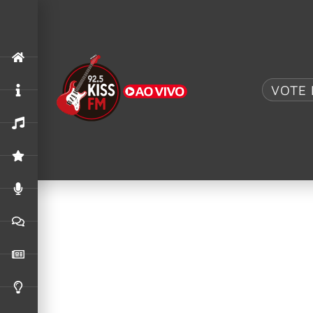
Tag:
Rolling St
O Encontro de Gigantes: Rolling Ston
VOTE 
O mundo do rock foi surpreendido com uma das
Mick Jagger revela desejo de voltar à
Aos 82 anos, o lendário vocalista dos The Roll
turnê mundial.
Rolling Stones Iniciam Campanha Mist