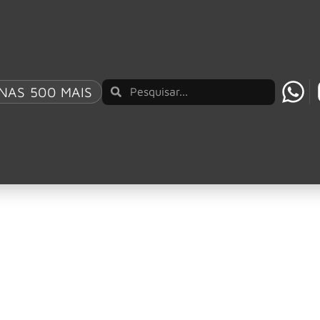
ones
es e Robert Smith Unem Forças em “Divine Interv
NAS 500 MAIS
 colaborações mais inesperadas e fascinantes dos últimos t
 estrada com os Rolling Stones
ing Stones, Mick Jagger, afirmou que está ansioso para retor
eriosa Para Projeto Intitulado “Foreign Tongues”