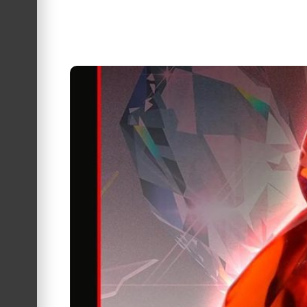
KnuckleBonz anuncia coleção do famo