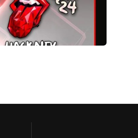
nes ‘Licks’ KnuckleBonz Collector Series”.
o dias da semana, toca em seu estúdio caseiro