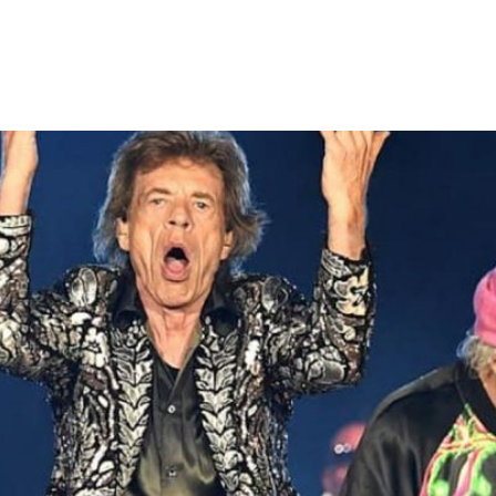
panha que parece antecipar um novo projeto, intitulado ‘For
shows com U2 e Rolling Stones