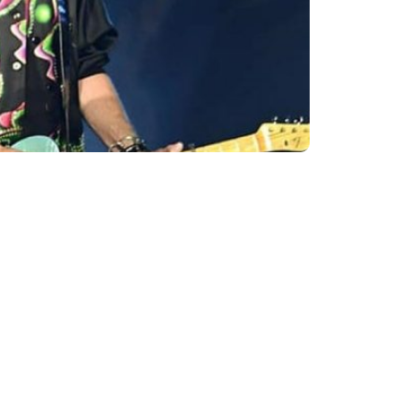
 anuncia últimas 200 cópias do livro
– TOTA 75′.