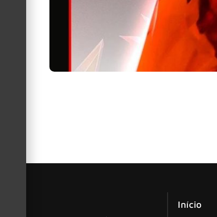
Pois é, por “apenas” US$169 separam você de se
Bill Wyman, um Stone fiel ao rock e a
William George Perks tem 87 anos, mora na Lo
com amigos, recebidos de braços abertos e sorr
Início