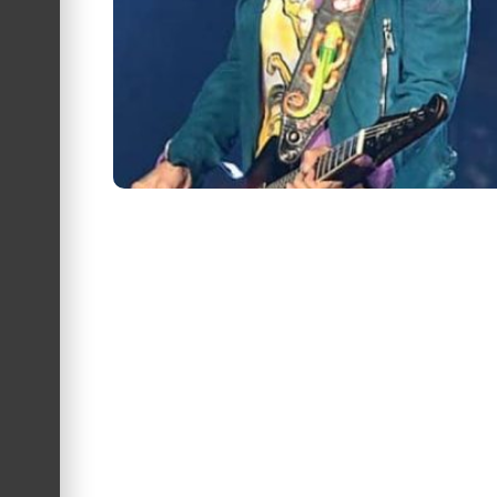
São Paulo quer provar que o “asfalto” também 
Rolling Stones adiam planos de turnê
Os Rolling Stones decidiram adiar os planos de
Rolling Stones: Turnê ‘T.O.T.A. ’75’,
Em 1975, os Rolling Stones documentaram inte