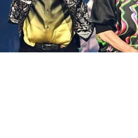
pode ser palco de espetáculos lendários.
 para 2026
 uma turnê prevista para 2026.
 da banda completa 50 anos e Genesis Publications
gralmente sua gigantesca turnê de 40 shows pelas Américas 