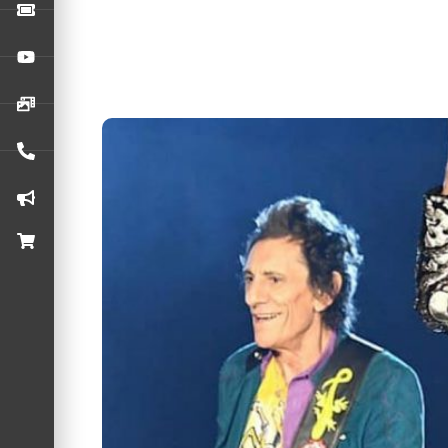
Os Rolling Stones iniciaram uma misteriosa cam
Rock na Paulista: São Paulo negocia 