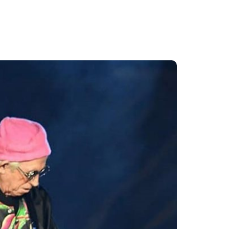
eign Tongues’.