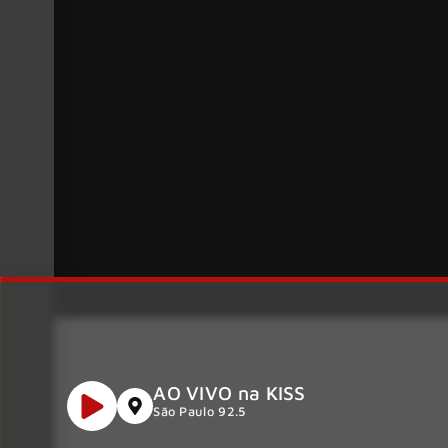
AO VIVO na KISS
São Paulo 92.5