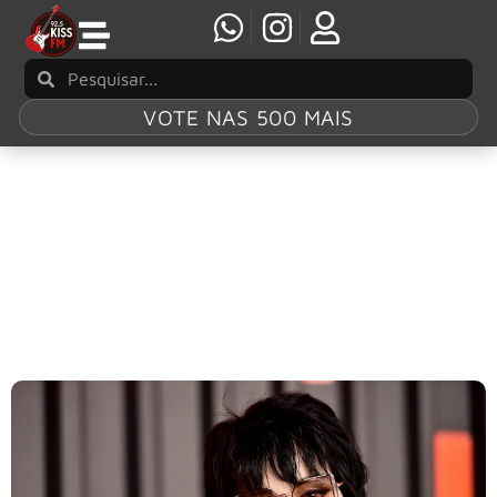
VOTE NAS 500 MAIS
Tag:
Joan Jett
Joan Jett interrompe agenda de shows após
cirurgia ortopédica