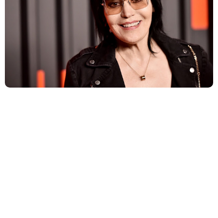
A lendária roqueira Joan Jett anunciou o cancelamento de
suas últimas apresentações programadas para este ano
após passar por uma cirurgia ortopédica devido a uma
fratura em uma vértebra.
Membros do Nirvana se reúnem com St.
Vincent, Kim Gordon, Joan Jett e Violet Grohl
nos vocais no FireAid