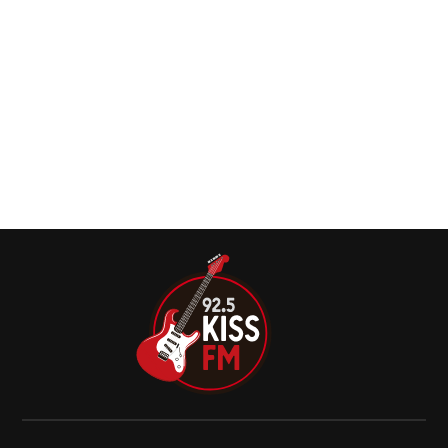
de não dar a ela os créditos por “Cherry
Bomb”
O X (antigo Twitter) talvez seja a rede social mais usada
para a lavação de roupa se suja entre celebridades, a ex-
The Runaways, Cherie Currie, acusou Joan Jett