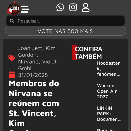
VOTE NAS 500 MAIS
Joan Jett
,
Kim
CONFIRA
Gordon
,
TAMBÉM
Nirvana
,
Violet
Hoobastan
Grohl
k,
fenômeno
31/01/2025
mundial do
Membros do
rock anos
Wacken
2000,
Nirvana se
Open Air
volta ao
2027:
reúnem com
Brasil para
festival
6 shows
amplia
LINKIN
St. Vincent,
line-up e
PARK:
já
Document
Kim
confirma
ário
mais de 50
‘Unshatter’
Rock in