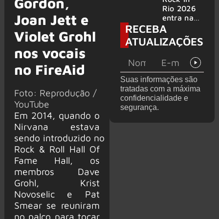
Gordon,
bandas
e álbum ao
Rio 2026
Joan Jett e
vivo são
entra na
RECEBA
anunciados
reta final
Violet Grohl
com
ATUALIZAÇÕES
Cidade do
nos vocais
Rock em
montagem
no FireAid
acelerada
Suas informações são
e line-up
tratadas com a máxima
Foto: Reprodução /
completo
confidencialidade e
confirmad
YouTube
segurança.
o
Em 2014, quando o
Nirvana estava
sendo introduzido no
Rock & Roll Hall Of
Fame Hall, os
membros Dave
Grohl, Krist
Novoselic e Pat
Smear se reuniram
no palco para tocar