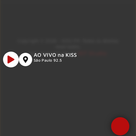
Copyright © 2026 – KISS FM. Todos os direitos
reservados.
ID7 Studio
Site desenvolvido por
AO VIVO na KISS
São Paulo 92.5