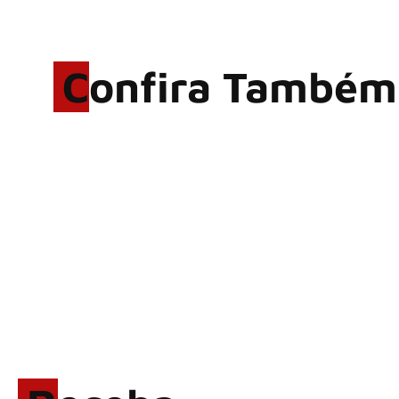
Confira Também
Rodrigo Cerveira lança o
single “The Searcher”
Alter Bridge compartilha
vídeo ao vivo de “Fortress”
gravada no Rock am Ring
2026
ACCEPT: ‘Save Us’ é
regravada com membros do
GHOST e KORN
Brandon Flowers reflete
sobre o futuro e levanta
possibilidade de deixar os
palcos