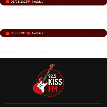
05/08/2026
Notícias
LINKIN PARK: Documentário ‘Unshatter’ e álbum
ao vivo são anunciados
05/08/2026
Notícias
Rock in Rio 2026 entra na reta final com Cidade
do Rock em montagem acelerada e line-up
completo confirmado