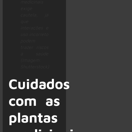
medicinais
exige
cautela, já
que
interações e
uso incorreto
podem
trazer riscos
à saúde
(Imagem:
Shutterstock)
Cuidados
com as
plantas