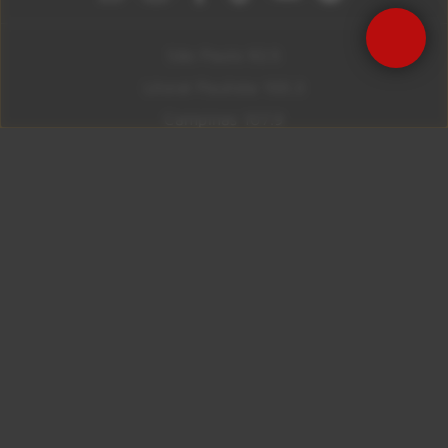
São Paulo 92.5
Litoral Paulista 100.3
Campinas 107.9
Rio De Janeiro 92.9
Ribeirão Preto 105.3
Brasília 106.7