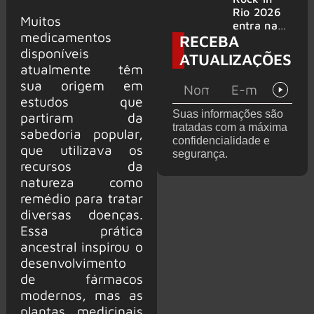
bandas
e álbum ao
Rio 2026
Muitos
vivo são
entra na
medicamentos
RECEBA
anunciados
reta final
disponíveis
com
ATUALIZAÇÕES
Cidade do
atualmente têm
Rock em
sua origem em
montagem
estudos que
acelerada
Suas informações são
partiram da
e line-up
tratadas com a máxima
completo
sabedoria popular,
confidencialidade e
confirmad
que utilizava os
segurança.
o
recursos da
natureza como
remédio para tratar
diversas doenças.
Essa prática
ancestral inspirou o
desenvolvimento
de fármacos
modernos, mas as
plantas medicinais