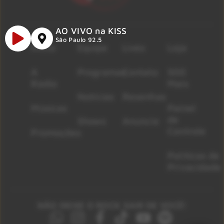
AO VIVO na KISS
São Paulo 92.5
Início
Equipe
Lives
Loja
A
Programas
Contato
500
Rádio
Mais
Notícias
Resenhas
Músicas
Painel
de
Shows
Anuncie
Controle
Promoções
Políticas de
Privacidade
NÃO DEIXE O ROCK SAIR DE VOCÊ!