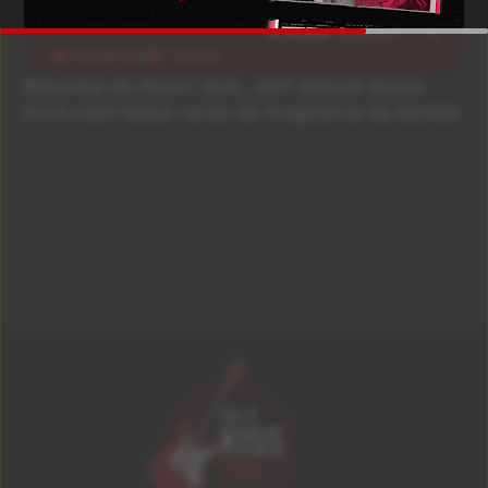
04/08/2026
Notícias
Baixista do Pearl Jam, Jeff Ament lança
livro com fotos raras da trajetória da banda