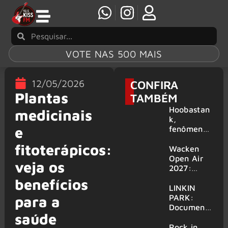
VOTE NAS 500 MAIS
12/05/2026
CONFIRA
Plantas
TAMBÉM
Hoobastan
medicinais
k,
e
fenômeno
mundial do
fitoterápicos:
rock anos
Wacken
2000,
Open Air
veja os
volta ao
2027:
Brasil para
festival
benefícios
6 shows
amplia
LINKIN
line-up e
PARK:
para a
já
Document
saúde
confirma
ário
mais de 50
‘Unshatter’
Rock in