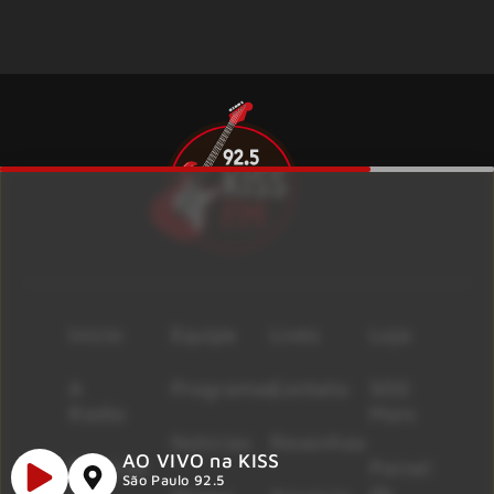
Início
Equipe
Lives
Loja
A
Programas
Contato
500
Rádio
Mais
Notícias
Resenhas
AO VIVO na KISS
Músicas
Painel
São Paulo 92.5
de