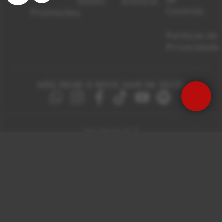
Shows
Anuncie
Controle
Promoções
Políticas de
Privacidade
NÃO DEIXE O ROCK SAIR DE VOCÊ!
São Paulo 92.5
Litoral Paulista 100.3
Campinas 107.9
Rio De Janeiro 92.9
Ribeirão Preto 105.3
Brasília 106.7