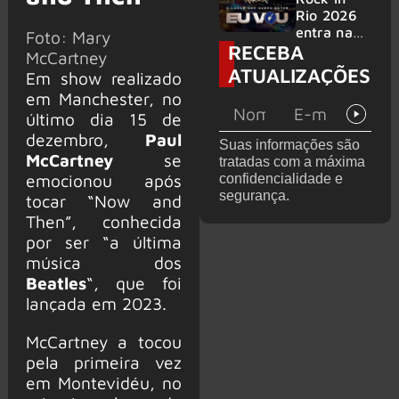
bandas
e álbum ao
Rio 2026
vivo são
entra na
Foto: Mary
RECEBA
anunciados
reta final
McCartney
com
ATUALIZAÇÕES
Em show realizado
Cidade do
em Manchester, no
Rock em
montagem
último dia 15 de
acelerada
dezembro,
Paul
Suas informações são
e line-up
McCartney
se
tratadas com a máxima
completo
emocionou após
confidencialidade e
confirmad
segurança.
tocar “Now and
o
Then”, conhecida
por ser “a última
música dos
Beatles
“, que foi
lançada em 2023.
McCartney a tocou
pela primeira vez
em Montevidéu, no