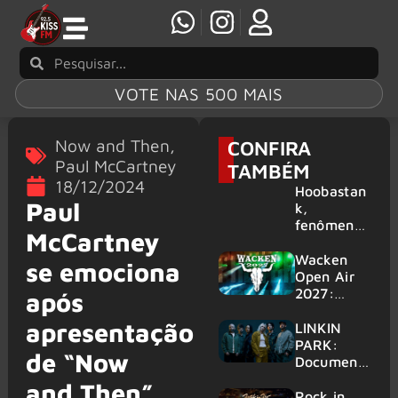
VOTE NAS 500 MAIS
Now and Then
,
CONFIRA
Paul McCartney
TAMBÉM
18/12/2024
Hoobastan
Paul
k,
fenômeno
McCartney
mundial do
rock anos
Wacken
se emociona
2000,
Open Air
volta ao
2027:
após
Brasil para
festival
apresentação
6 shows
amplia
LINKIN
line-up e
PARK:
de “Now
já
Document
confirma
ário
and Then”
mais de 50
‘Unshatter’
Rock in