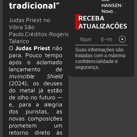
tradicional”
levanta
HANSEN:
possibilida
Novo
RECEBA
de de
single
Judas Priest no
deixar os
‘Welcome
ATUALIZAÇÕES
Vibra São
palcos
To Life’ é
Paulo.Créditos:Rogério
lançado
Talarico
O
Judas Priest
não
Suas informações são
para. Pouco tempo
tratadas com a máxima
após o aclamado
confidencialidade e
segurança.
lançamento de
Invincible Shield
(2024), os deuses
do metal já estão
de olho no futuro —
e, para a alegria
dos puristas, as
novas composições
prometem um
retorno direto às