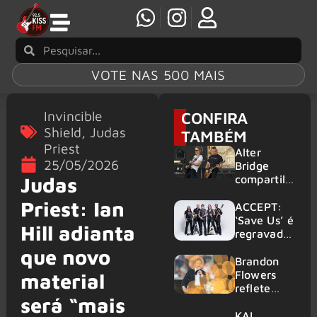
VOTE NAS 500 MAIS
Invincible
CONFIRA
Shield
,
Judas
TAMBÉM
Priest
Alter
25/05/2026
Bridge
compartilh
Judas
a vídeo ao
Priest: Ian
vivo de
ACCEPT:
“Fortress”
‘Save Us’ é
Hill adianta
gravada
regravada
no Rock
com
que novo
am Ring
membros
Brandon
2026
do GHOST
Flowers
material
e KORN
reflete
será “mais
sobre o
futuro e
KAI