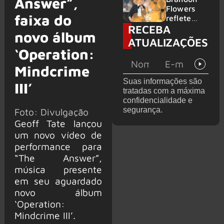
Answer”,
2026
do GHOST
Flowers
faixa do
e KORN
reflete
RECEBA
sobre o
novo álbum
futuro e
ATUALIZAÇÕES
levanta
‘Operation:
possibilida
de de
Mindcrime
deixar os
Suas informações são
III’
palcos
tratadas com a máxima
confidencialidade e
segurança.
Foto: Divulgação
Geoff Tate lançou
um novo vídeo de
performance para
“The Answer”,
música presente
em seu aguardado
novo álbum
‘Operation:
Mindcrime III’.