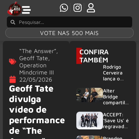
VOTE NAS 500 MAIS
“The Answer”
,
CONFIRA
Geoff Tate
,
TAMBÉM
Operation
Rodrigo
Mindcrime III
Cerveira
lança o
22/05/2026
single “The
Geoff Tate
Searcher”
Alter
divulga
Bridge
compartilh
vídeo de
a vídeo ao
vivo de
ACCEPT:
performance
“Fortress”
‘Save Us’ é
gravada
regravada
de “The
no Rock
com
am Ring
membros
Brandon