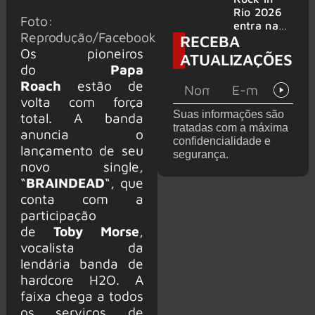
bandas
e álbum ao
Rio 2026
Foto:
vivo são
entra na
Reprodução/Facebook
RECEBA
anunciados
reta final
Os pioneiros
com
ATUALIZAÇÕES
Cidade do
do
Papa
Rock em
Roach
estão de
montagem
volta com força
acelerada
Suas informações são
total. A banda
e line-up
tratadas com a máxima
completo
anuncia o
confidencialidade e
confirmad
lançamento de seu
segurança.
o
novo single,
“
BRAINDEAD
“, que
conta com a
participação
de
Toby Morse
,
vocalista da
lendária banda de
hardcore H2O. A
faixa chega a todos
os serviços de