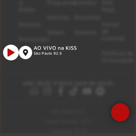
A
Programas
Contato
500
Rádio
Mais
Notícias
Resenhas
Músicas
Painel
de
Shows
Anuncie
Controle
Promoções
AO VIVO na KISS
Políticas de
São Paulo 92.5
Privacidade
NÃO DEIXE O ROCK SAIR DE VOCÊ!
São Paulo 92.5
Litoral Paulista 100.3
Campinas 107.9