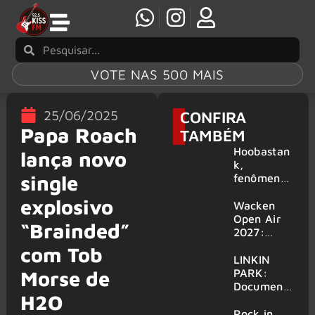
VOTE NAS 500 MAIS
25/06/2025
CONFIRA
Papa Roach
TAMBÉM
Hoobastan
lança novo
k,
single
fenômeno
mundial do
explosivo
rock anos
Wacken
2000,
Open Air
“Brainded”
volta ao
2027:
Brasil para
festival
com Tob
6 shows
amplia
LINKIN
line-up e
PARK:
Morse de
já
Document
H2O
confirma
ário
mais de 50
‘Unshatter’
Rock in