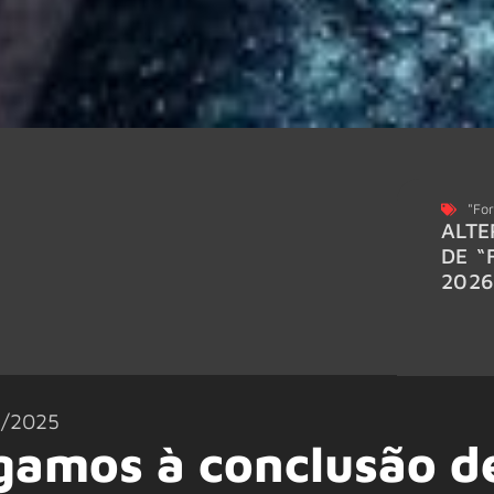
"For
ALTE
DE “
202
1/2025
egamos à conclusão d