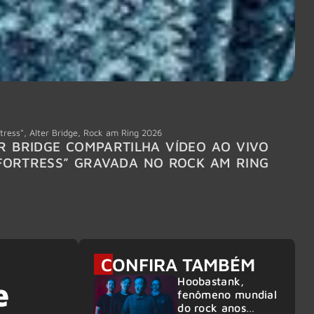
tress"
,
Alter Bridge
,
Rock am Ring 2026
Accept
R BRIDGE COMPARTILHA VÍDEO AO VIVO
ACCE
FORTRESS” GRAVADA NO ROCK AM RING
MEMBR
6
CONFIRA TAMBÉM
Hoobastank,
e
fenômeno mundial
do rock anos