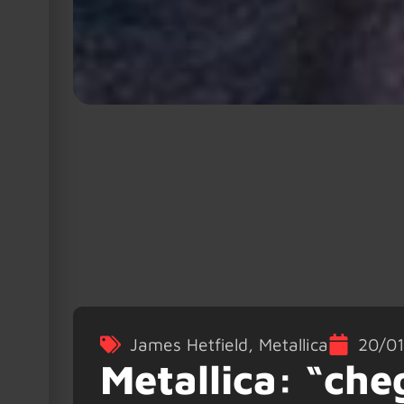
James Hetfield
,
Metallica
20/0
Metallica: “ch