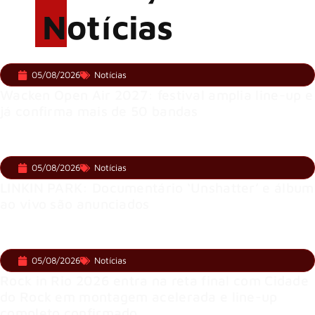
Notícias
05/08/2026
Notícias
Wacken Open Air 2027: festival amplia line-up e
já confirma mais de 50 bandas
05/08/2026
Notícias
LINKIN PARK: Documentário ‘Unshatter’ e álbum
ao vivo são anunciados
05/08/2026
Notícias
Rock in Rio 2026 entra na reta final com Cidade
do Rock em montagem acelerada e line-up
completo confirmado