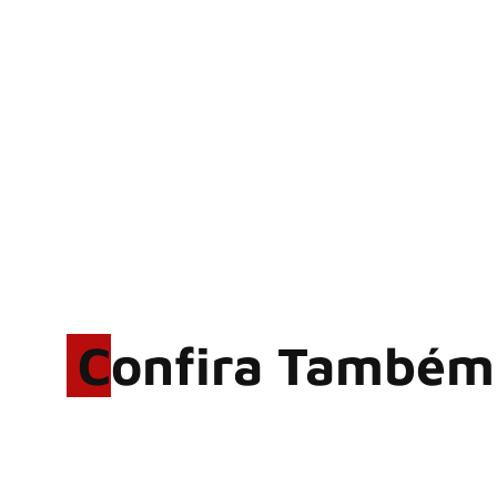
Confira Também
Rodrigo Cerveira lança o
single “The Searcher”
Alter Bridge compartilha