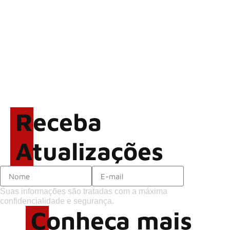
vídeo ao vivo de “Fortress”
gravada no Rock am Ring
2026
ACCEPT: ‘Save Us’ é
regravada com membros do
GHOST e KORN
Brandon Flowers reflete
sobre o futuro e levanta
possibilidade de deixar os
Receba
palcos
Atualizações
Suas informações são tratadas com a máxima
confidencialidade e segurança.
Conheça mais