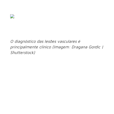
socialização, tornando o acolhimento familiar e o
acompanhamento adequado ainda mais importantes.
O diagnóstico das lesões vasculares é
principalmente clínico (Imagem: Dragana Gordic |
Shutterstock)
Diagnóstico e
tratamento das
lesões vasculares
O diagnóstico é principalmente clínico, baseado em