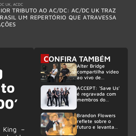
DC UK
,
ACDC
"Break
IOR TRIBUTO AO AC/DC: AC/DC UK TRAZ
MEGAD
RASIL UM REPERTÓRIO QUE ATRAVESSA
TURNÊ
AÇÕES
CONFIRA TAMBÉM
Alter Bridge
g
compartilha vídeo
ao vivo de
nto
“Fortress” gravada
ACCEPT: ‘Save Us’
no Rock am Ring
é regravada com
2026
00’
membros do
GHOST e KORN
Brandon Flowers
reflete sobre o
futuro e levanta
B King –
possibilidade de