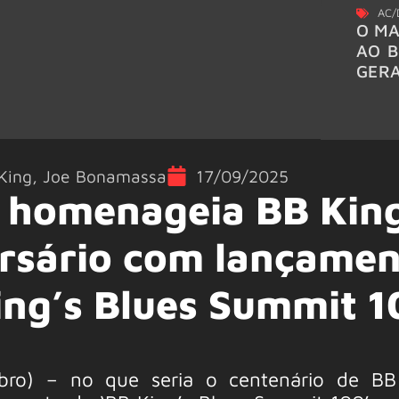
AC/
O MA
AO B
GER
King
,
Joe Bonamassa
17/09/2025
 homenageia BB Kin
ersário com lançame
ing’s Blues Summit 1
mbro) – no que seria o centenário de B