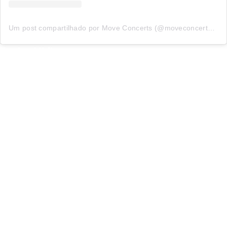
Um post compartilhado por Move Concerts (@moveconcertsbrasil)
Fonte: Midiorama