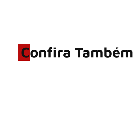
Confira Também
Rodrigo Cerveira lança o
single “The Searcher”
Alter Bridge compartilha
vídeo ao vivo de “Fortress”
gravada no Rock am Ring
2026
ACCEPT: ‘Save Us’ é
regravada com membros do
GHOST e KORN