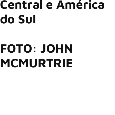
Central e América
do Sul
FOTO: JOHN
MCMURTRIE
A “RUN FOR YOUR LIVES WORLD TOUR” chega a São Paulo
em 25 de outubro no Allianz Parque, apresentada por
SANTANDER BRASIL, c
om um setlist destacando as
maiores canções de suas décadas iniciais, acompanhadas
pelo show mais espetacular que já fizeram
A banda ALTER BRIDGE abrirá o show em São Paulo
Ingressos vão estar disponíveis para o público em geral a