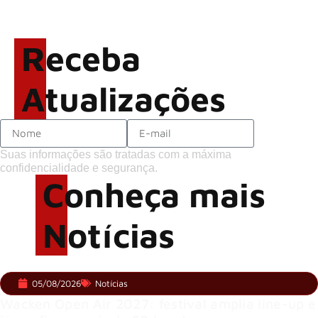
Brandon Flowers reflete
sobre o futuro e levanta
possibilidade de deixar os
Receba
palcos
Atualizações
Suas informações são tratadas com a máxima
confidencialidade e segurança.
Conheça mais
Notícias
05/08/2026
Notícias
Wacken Open Air 2027: festival amplia line-up e