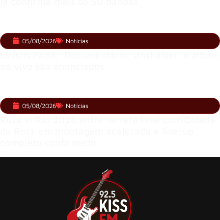
já confirma mais de 50 bandas
05/08/2026
Notícias
LINKIN PARK: Documentário ‘Unshatter’ e álbum
ao vivo são anunciados
05/08/2026
Notícias
Rock in Rio 2026 entra na reta final com Cidade
do Rock em montagem acelerada e line-up
completo confirmado