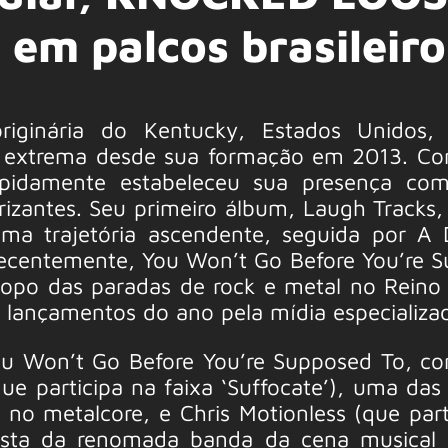
a em palcos brasileiro
originária do Kentucky, Estados Unidos,
a extrema desde sua formação em 2013. Co
pidamente estabeleceu sua presença com
rizantes. Seu primeiro álbum, Laugh Tracks,
a trajetória ascendente, seguida por A D
recentemente, You Won’t Go Before You’re 
opo das paradas de rock e metal no Reino
 lançamentos do ano pela mídia especializa
ou Won’t Go Before You’re Supposed To, c
que participa na faixa ‘Suffocate’), uma das
 no metalcore, e Chris Motionless (que part
alista da renomada banda da cena musical