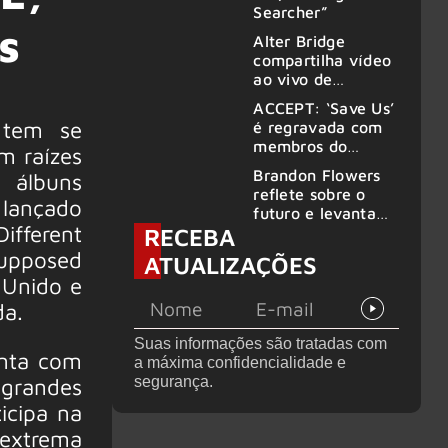
Searcher”
s
Alter Bridge
compartilha vídeo
ao vivo de
“Fortress” gravada
ACCEPT: ‘Save Us’
no Rock am Ring
 tem se
é regravada com
2026
membros do
m raízes
GHOST e KORN
Brandon Flowers
 álbuns
reflete sobre o
 lançado
futuro e levanta
ifferent
RECEBA
possibilidade de
deixar os palcos
Supposed
ATUALIZAÇÕES
 Unido e
da.
Suas informações são tratadas com
onta com
a máxima confidencialidade e
 grandes
segurança.
icipa na
 extrema