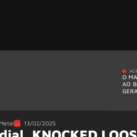
AC/
O MA
AO B
GER
Metal
13/02/2025
ial, KNOCKED LOOS