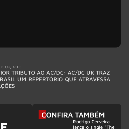
DC UK
,
ACDC
"Break
IOR TRIBUTO AO AC/DC: AC/DC UK TRAZ
MEGAD
RASIL UM REPERTÓRIO QUE ATRAVESSA
TURNÊ
AÇÕES
CONFIRA TAMBÉM
Rodrigo Cerveira
E,
lança o single “The