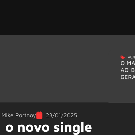
AC/
O MA
AO B
GER
,
Mike Portnoy
23/01/2025
 o novo single