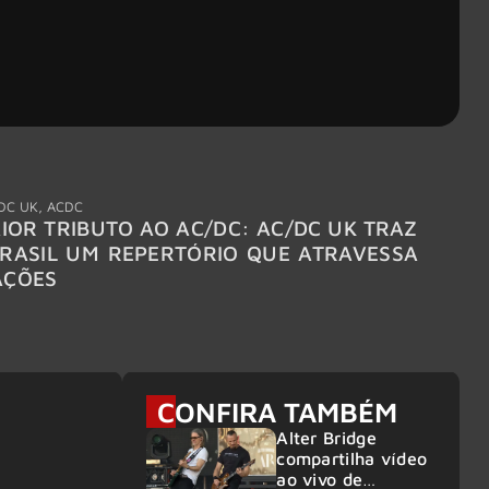
DC UK
,
ACDC
"Break
IOR TRIBUTO AO AC/DC: AC/DC UK TRAZ
MEGAD
RASIL UM REPERTÓRIO QUE ATRAVESSA
TURNÊ
AÇÕES
CONFIRA TAMBÉM
Alter Bridge
compartilha vídeo
ao vivo de