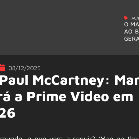
AC/
O MA
AO B
GER
08/12/2025
Paul McCartney: Ma
rá a Prime Video em
026
mundo, o que vem a seguir? ‘Man on the