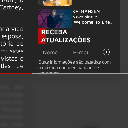
possibilidade de
Cartney,
deixar os palcos
KAI HANSEN:
Novo single
‘Welcome To Life’
ria vida
é lançado
RECEBA
 esposa,
ATUALIZAÇÕES
tória da
 músicas
vistas e
Suas informações são tratadas com
tles de
a máxima confidencialidade e
segurança.
olo, em
cinemas
reiro em
 Morgan
molo;
man pela