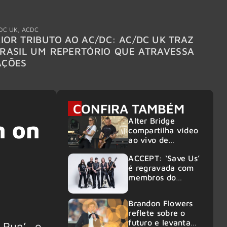
DC UK
,
ACDC
"Break
IOR TRIBUTO AO AC/DC: AC/DC UK TRAZ
MEGAD
RASIL UM REPERTÓRIO QUE ATRAVESSA
TURNÊ
AÇÕES
CONFIRA TAMBÉM
Alter Bridge
n on
compartilha vídeo
ao vivo de
“Fortress” gravada
ACCEPT: ‘Save Us’
no Rock am Ring
é regravada com
2026
membros do
GHOST e KORN
Brandon Flowers
reflete sobre o
futuro e levanta
 Run’, o