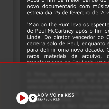
novo documentário com músicas
estreia dia 25 de fevereiro de 2
‘Man on the Run’ leva os especta
de Paul McCartney após o fim d
Linda. Do diretor vencedor do O
carreira solo de Paul, enquanto 
para definir uma nova década. 
raros materiais de arquivo,
transformação de Paul sob uma p
O filme, apresentado pela Am
associação com a MPL e a Pol
selecionados e posteriormente d
mais de 240 países e territó
AO VIVO na KISS
Neville, Chloe Simm
São Paulo 92.5
Scott Rodger e Ben Chappell p