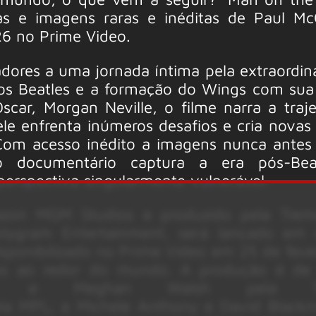
 e imagens raras e inéditas de Paul Mc
026 no Prime Video.
dores a uma jornada íntima pela extraordiná
os Beatles e a formação do Wings com sua
scar, Morgan Neville, o filme narra a traje
ele enfrenta inúmeros desafios e cria novas
Com acesso inédito a imagens nunca antes 
 o documentário captura a era pós-Bea
erspectiva singularmente vulnerável.
azon MGM Studios e produzido pela Trem
ygram Entertainment, será lançado em 
isponibilizado no Prime Video em 25 de feve
rios ao redor do mundo. A produção é de
ons e Meghan Walsh pela Tre
ela MPL; e Michele Anthony e David Black