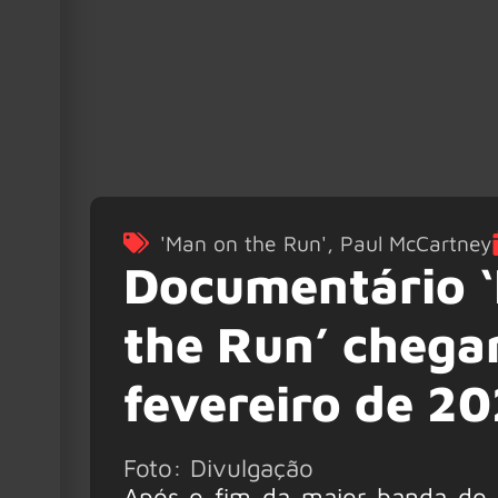
'Man on the Run'
,
Paul McCartney
Documentário ‘
the Run’ chega
fevereiro de 2
Foto: Divulgação
Após o fim da maior banda do 