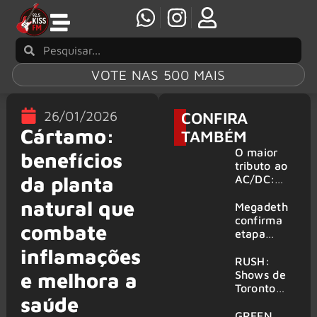
VOTE NAS 500 MAIS
26/01/2026
CONFIRA
Cártamo:
TAMBÉM
O maior
benefícios
tributo ao
da planta
AC/DC:
AC/DC UK
natural que
traz ao
Megadeth
Brasil um
confirma
combate
repertório
etapa
que
europeia
inflamações
atravessa
da turnê
RUSH:
gerações
de
Shows de
e melhora a
despedida
Toronto
saúde
para 2027
serão
filmados
GREEN