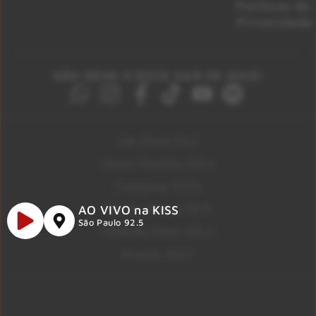
Políticas de
Privacidade
NÃO DEIXE O ROCK SAIR DE VOCÊ!
São Paulo 92.5
Litoral Paulista 100.3
Campinas 107.9
Rio De Janeiro 92.9
AO VIVO na KISS
São Paulo 92.5
Ribeirão Preto 105.3
Brasília 106.7