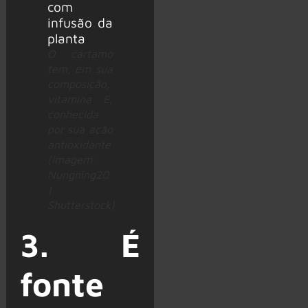
O cártamo
tem, em sua
composição,
vitamina E,
conhecida
por sua ação
antioxidante
(Imagem:
Nungning20
|
Shutterstock)
3. É
fonte