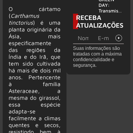
para
DAY:
O cártamo
provável
Transmissã
(
Carthamus
RECEBA
filme
o 24 horas
tinctorius
) é uma
‘Green Day
ATUALIZAÇÕES
TV’ é
planta originária da
lançada no
Ásia, mais
YouTube
especificamente
Suas informações são
das regiões da
tratadas com a máxima
Índia e do Irã, que
confidencialidade e
tem sido cultivada
segurança.
há mais de dois mil
anos. Pertencente
à família
Asteraceae, a
mesma do girassol,
essa espécie
adapta-se
facilmente a climas
quentes e secos,
resistindo bem à