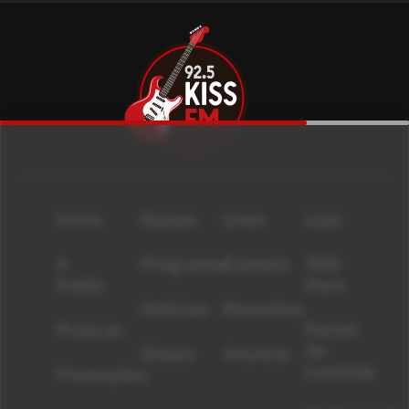
Início
Equipe
Lives
Loja
A
Programas
Contato
500
Rádio
Mais
Notícias
Resenhas
Músicas
Painel
de
Shows
Anuncie
Controle
Promoções