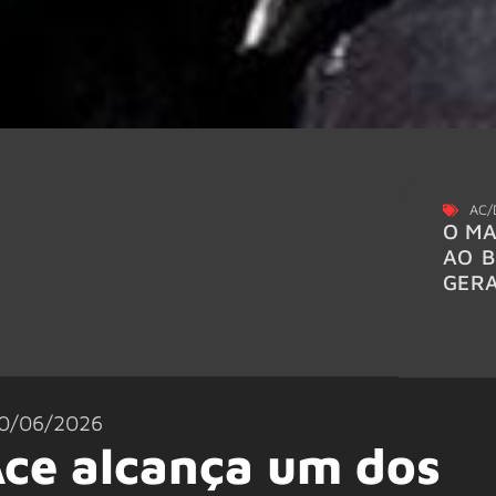
AC/
O MA
AO B
GER
0/06/2026
Ace alcança um dos