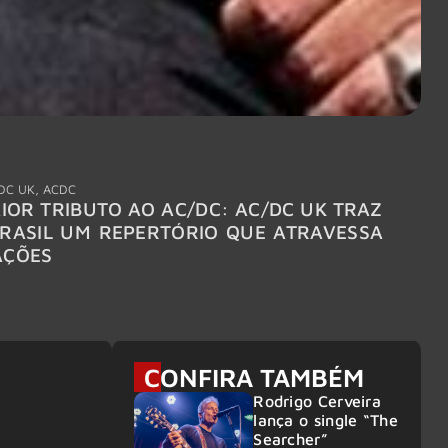
DC UK
,
ACDC
"Break
IOR TRIBUTO AO AC/DC: AC/DC UK TRAZ
MEGAD
RASIL UM REPERTÓRIO QUE ATRAVESSA
TURNÊ
AÇÕES
CONFIRA TAMBÉM
Rodrigo Cerveira
lança o single “The
Searcher”