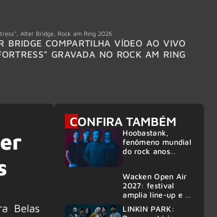
tress"
,
Alter Bridge
,
Rock am Ring 2026
Accept
R BRIDGE COMPARTILHA VÍDEO AO VIVO
ACCE
FORTRESS” GRAVADA NO ROCK AM RING
MEMBR
6
CONFIRA TAMBÉM
Hoobastank,
er
fenômeno mundial
do rock anos
s
2000, volta ao
Brasil para 6
Wacken Open Air
shows
2027: festival
amplia line-up e já
confirma mais de
ra Belas
LINKIN PARK:
50 bandas