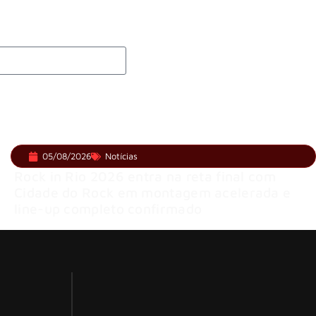
05/08/2026
Notícias
Rock in Rio 2026 entra na reta final com
Cidade do Rock em montagem acelerada e
line-up completo confirmado