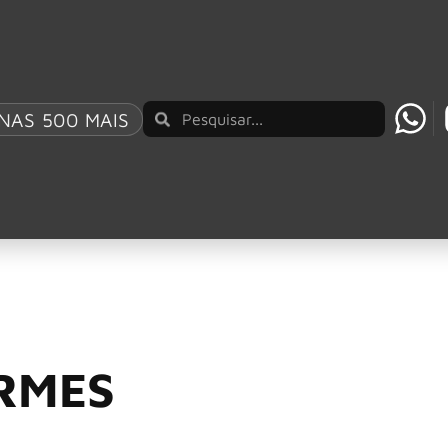
NAS 500 MAIS
AO BRASIL UM REPERTÓRIO QUE ATRAVESSA GE
w de turnê de 30 an
RMES
Araújo Vianna, com a formação atual da banda revisitando um