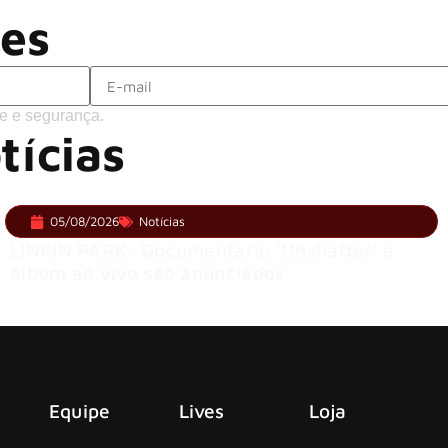
ões
e e segurança.
tícias
05/08/2026
Notícias
LINKIN PARK: Documentário ‘Unshatter’ e
álbum ao vivo são anunciados
Equipe
Lives
Loja