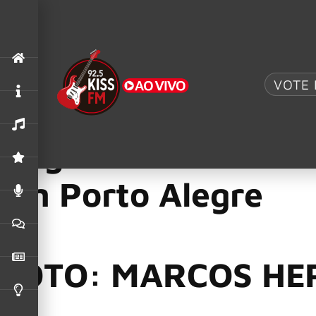
.
AC/DC UK
,
ACDC
VOTE 
O MAIOR TRIBUTO AO AC/DC: AC/DC UK TRAZ 
“Holy Land 30th Anniversary Tour”
,
Angra
11/05/2026
Angra confirma sho
em Porto Alegre
FOTO: MARCOS HE
Apresentação acontece no dia 27 de setembro, no Auditório 