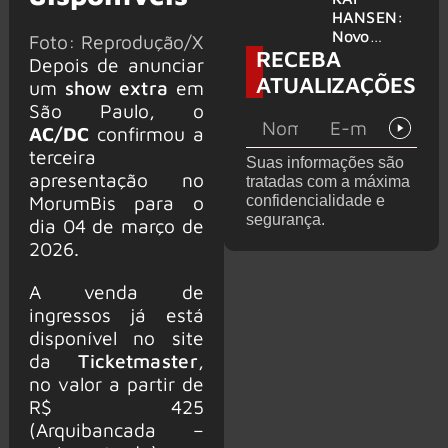
levanta
HANSEN:
possibilida
Novo
Foto: Reprodução/X
RECEBA
de de
single
Depois de anunciar
deixar os
‘Welcome
ATUALIZAÇÕES
um
show extra
em
palcos
To Life’ é
São Paulo, o
lançado
AC/DC
confirmou a
terceira
Suas informações são
apresentação no
tratadas com a máxima
MorumBis para o
confidencialidade e
segurança.
dia 04 de março de
2026.
A venda de
ingressos já está
disponível no site
da
Ticketmaster
,
no valor a partir de
R$ 425
(Arquibancada –