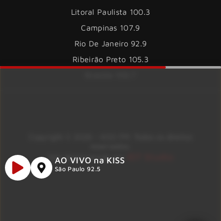
Litoral Paulista 100.3
Campinas 107.9
Rio De Janeiro 92.9
Ribeirão Preto 105.3
Brasília 106.7
Copyright © 2026 – KISS FM. Todos os direitos
reservados.
ID7 Studio
Site desenvolvido por
AO VIVO na KISS
São Paulo 92.5