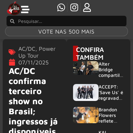
VOTE NAS 500 MAIS
AC/DC
,
Power
CONFIRA
Up Tour
TAMBÉM
07/11/2025
Alter
AC/DC
Bridge
compartilh
confirma
a vídeo ao
vivo de
ACCEPT:
terceiro
“Fortress”
‘Save Us’ é
gravada
regravada
show no
no Rock
com
Brasil;
am Ring
membros
Brandon
2026
do GHOST
Flowers
ingressos já
e KORN
reflete
sobre o
disponíveis
futuro e
KAI