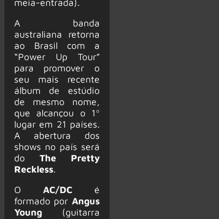
meia-entrada).
A banda
australiana retorna
ao Brasil com a
“Power Up Tour”
para promover o
seu mais recente
álbum de estúdio
de mesmo nome,
que alcançou o 1º
lugar em 21 países.
A abertura dos
shows no país será
do
The Pretty
Reckless
.
O
AC/DC
é
formado por
Angus
Young
(guitarra