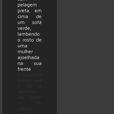
É importante
permitir que
o
pet
se
aproxime
das visitas
no seu
próprio
tempo