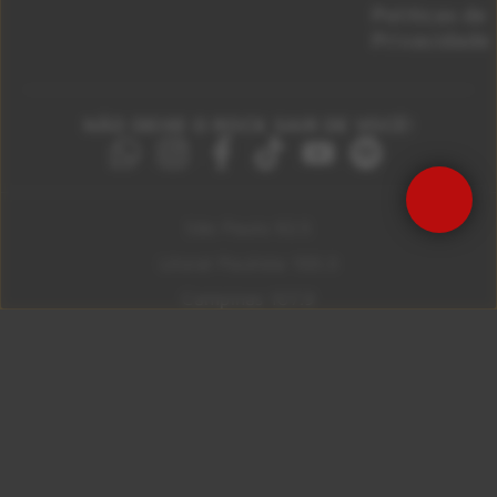
Políticas de
Privacidade
NÃO DEIXE O ROCK SAIR DE VOCÊ!
Precisa de Ajuda?
São Paulo 92.5
Litoral Paulista 100.3
Campinas 107.9
Rio De Janeiro 92.9
Ribeirão Preto 105.3
Brasília 106.7