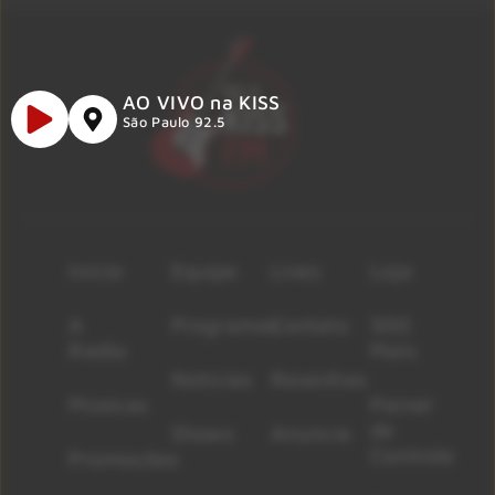
AO VIVO na KISS
São Paulo 92.5
Início
Equipe
Lives
Loja
A
Programas
Contato
500
Rádio
Mais
Notícias
Resenhas
Músicas
Painel
de
Shows
Anuncie
Controle
Promoções