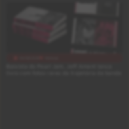
04/08/2026
Notícias
Baixista do Pearl Jam, Jeff Ament lança
livro com fotos raras da trajetória da banda