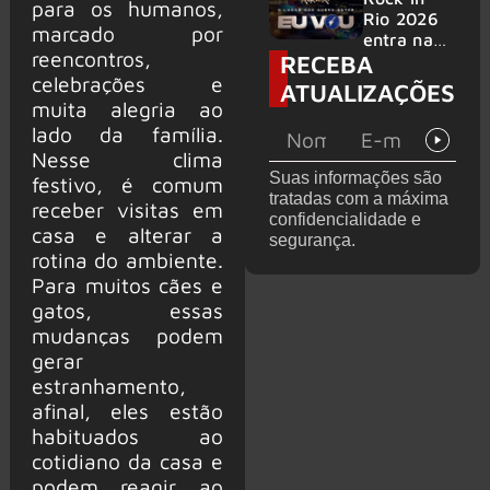
para os humanos,
bandas
e álbum ao
Rio 2026
marcado por
vivo são
entra na
reencontros,
RECEBA
anunciados
reta final
com
celebrações e
ATUALIZAÇÕES
Cidade do
muita alegria ao
Rock em
lado da família.
montagem
Nesse clima
acelerada
Suas informações são
festivo, é comum
e line-up
tratadas com a máxima
completo
receber visitas em
confidencialidade e
confirmad
casa e alterar a
segurança.
o
rotina do ambiente.
Para muitos cães e
gatos, essas
mudanças podem
gerar
estranhamento,
afinal, eles estão
habituados ao
cotidiano da casa e
podem reagir ao