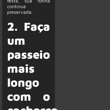
festa, sua rotina
continua
preservada.
2. Faça
um
passeio
mais
longo
com o