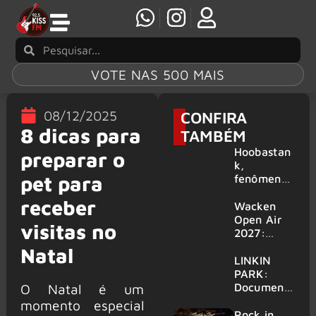
VOTE NAS 500 MAIS
08/12/2025
CONFIRA
8 dicas para
TAMBÉM
Hoobastan
preparar o
k,
pet para
fenômeno
mundial do
receber
rock anos
Wacken
2000,
Open Air
visitas no
volta ao
2027:
Brasil para
festival
Natal
6 shows
amplia
LINKIN
line-up e
PARK:
já
Document
O Natal é um
confirma
ário
momento especial
mais de 50
‘Unshatter’
Rock in