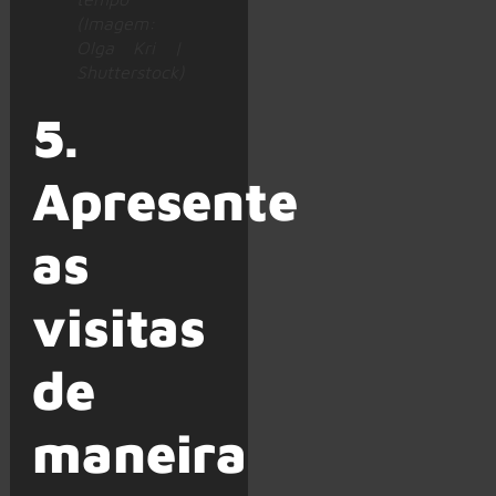
(Imagem:
Olga Kri |
Shutterstock)
5.
Apresente
as
visitas
de
maneira